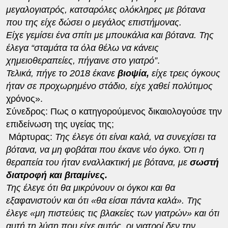
μεγαλογιατρός, κατσαρόλες ολόκληρες με βότανα
που της είχε δώσει ο μεγάλος επιστήμονας.
Είχε γεμίσει ένα σπίτι με μπουκάλια και βότανα. Της
έλεγα “σταμάτα τα όλα θέλω να κάνεις
χημειοθεραπείες, πήγαινε στο γιατρό”
.
Τελικά, πήγε το 2018 έκανε
βιοψία,
είχε τρεις όγκους
ήταν σε προχωρημένο στάδιο, είχε χαθεί πολύτιμος
χρόνος».
Σύνεδρος: Πως ο κατηγορούμενος δικαιολογούσε την
επιδείνωση της υγείας της;
Μάρτυρας:
Της έλεγε ότι είναι καλά, να συνεχίσει τα
βότανα, να μη φοβάται που έκανε νέο όγκο. Ότι η
θεραπεία του ήταν εναλλακτική με βότανα, με
σωστή
διατροφή και βιταμίνες.
Της έλεγε ότι θα μικρύνουν οι όγκοι και θα
εξαφανιστούν και ότι «θα είσαι πάντα καλά». Της
έλεγε «μη πιστεύεις τις βλακείες των γιατρών» και ότι
αυτή τη λύση που είχε αυτός, οι γιατροί δεν την