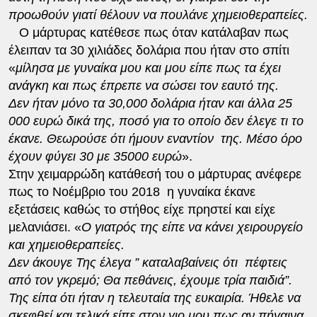
προωθούν γιατί θέλουν να πουλάνε χημειοθεραπείες.
Ο μάρτυρας κατέθεσε πως όταν κατάλαβαν πως
έλειπαν τα 30 χιλιάδες δολάρια που ήταν στο σπίτι
«
μίλησα με γυναίκα μου και μου είπε πως τα έχει
ανάγκη και πως έπρεπε να σώσει τον εαυτό της.
Δεν ήταν μόνο τα 30,000 δολάρια ήταν και άλλα 25
000 ευρώ δικά της, ποσό για το οποίο δεν έλεγε τι το
έκανε. Θεωρούσε ότι ήμουν εναντίον της. Μέσο όρο
έχουν φύγει 30 με 35000 ευρώ
».
Στην χειμαρρώδη κατάθεσή του ο μάρτυρας ανέφερε
πως το Νοέμβριο του 2018 η γυναίκα έκανε
εξετάσεις καθώς το στήθος είχε πρηστεί και είχε
μελανιάσει. «
Ο γιατρός της είπε να κάνει χειρουργείο
και χημειοθεραπείες.
Δεν άκουγε Της έλεγα ” καταλαβαίνεις ότι πέφτεις
από τον γκρεμό; Θα πεθάνεις, έχουμε τρία παιδιά”.
Της είπα ότι ήταν η τελευταία της ευκαιρία. Ήθελε να
σκεφθεί και τελικά είπε στον γιο μου πως αν πήγαινα