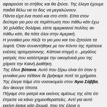
αφαιρούσε το στήθος και θα ζούσε. Της έλεγα έχουμε
παιδιά θέλω να τα δεις να μεγαλώνουν.
Πάντα είχα ένα ποσό και στο σπίτι. Είπα στον
δεύτερο γιο μου σε περίπτωση που πάθω κάτι έχω
30 χιλιάδες δολάρια, είστε αμερικανοί πολίτες αν
πάθω κάτι, θα πάτε όλοι στην Αμερική.
Η γυναίκα μου πίεζε το γιο μου και του ζητούσε τα
λεφτά. Όταν συναντήθηκε με τον Κόντο της πρότεινε
ενέσεις αρτεμησινινης. Κάποια στιγμή ο ..μεγάλος
γιατρός που κατέστρεψε την οικογένειά μου της
χάρισε την Καινή Διαθήκη.
Της έδινε
βότανα
. Αυτό που ξέρω είναι ότι όταν η
γυναίκα μου πέθανε δε βρήκαμε ποτέ τα χρήματα.
Της έλεγα πάμε στο νοσοκομείο στον
Άγιο Σάββα
,
δεν άκουγε τίποτα.
Πήγαμε στο γιατρό και εκείνος αμέσως της είπε ότι
έπρεπε να κάνει χημειοθεραπείες. Αντί για αυτό
εκείνη έκανε κάτι ζουμιά, που της έλεγε ο