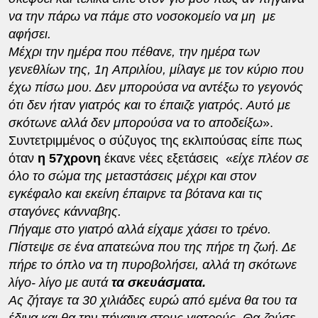
να την πάρω να πάμε στο νοσοκομείο να μη με
αφήσει.
Μέχρι την ημέρα που πέθανε, την ημέρα των
γενεθλίων της, 1η Απριλίου, μίλαγε με τον κύριο που
έχω πίσω μου. Δεν μπορούσα να αντέξω το γεγονός
ότι δεν ήταν γιατρός και το έπαιζε γιατρός. Αυτό με
σκότωνε αλλά δεν μπορούσα να το αποδείξω
».
Συντετριμμένος ο σύζυγος της εκλιπούσας είπε πως
όταν
η 57χρονη
έκανε νέες εξετάσεις «
είχε πλέον σε
όλο το σώμα της μεταστάσεις μέχρι και στον
εγκέφαλο και εκείνη έπαιρνε τα βότανα και τις
σταγόνες κάνναβης.
Πήγαμε στο γιατρό αλλά είχαμε χάσει το τρένο.
Πίστεψε σε ένα απατεώνα που της πήρε τη ζωή. Δε
πήρε το όπλο να τη πυροβολήσει, αλλά τη σκότωνε
λίγο- λίγο με αυτά
τα σκευάσματα.
Ας ζήταγε τα 30 χιλιάδες ευρώ από εμένα θα του τα
έδινα και θα την πήγαινα στους γιατρούς. Θα ζούσε