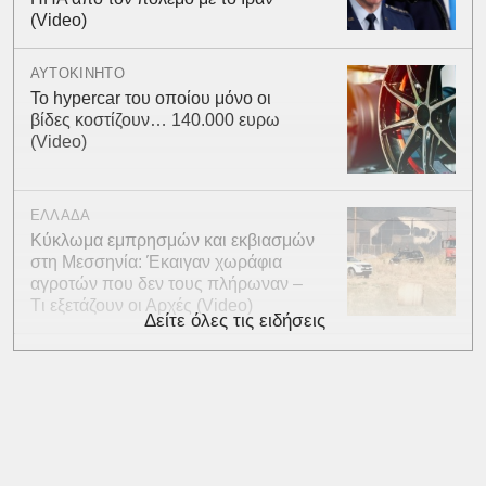
(Video)
ΑΥΤΟΚΙΝΗΤΟ
To hypercar του οποίου μόνο οι
βίδες κοστίζουν… 140.000 ευρω
(Video)
ΕΛΛΑΔΑ
Kύκλωμα εμπρησμών και εκβιασμών
στη Μεσσηνία: Έκαιγαν χωράφια
αγροτών που δεν τους πλήρωναν –
Tι εξετάζουν οι Αρχές (Video)
Δείτε όλες τις ειδήσεις