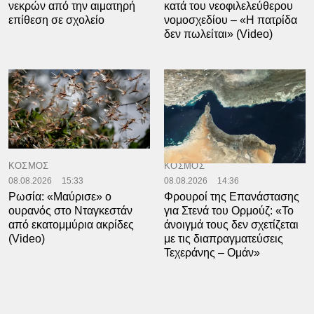
νεκρών από την αιματηρή
κατά του νεοφιλελεύθερου
επίθεση σε σχολείο
νομοσχεδίου – «Η πατρίδα
δεν πωλείται» (Video)
ΚΟΣΜΟΣ
ΚΟΣΜΟΣ
08.08.2026
15:33
08.08.2026
14:36
Ρωσία: «Μαύρισε» ο
Φρουροί της Επανάστασης
ουρανός στο Νταγκεστάν
για Στενά του Ορμούζ: «Το
από εκατομμύρια ακρίδες
άνοιγμά τους δεν σχετίζεται
(Video)
με τις διαπραγματεύσεις
Τεχεράνης – Ομάν»