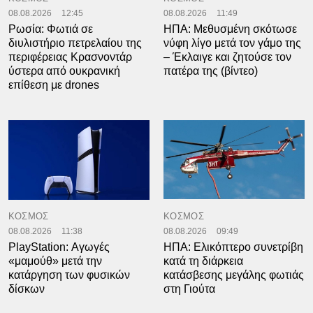
08.08.2026
12:45
08.08.2026
11:49
Ρωσία: Φωτιά σε
ΗΠΑ: Μεθυσμένη σκότωσε
διυλιστήριο πετρελαίου της
νύφη λίγο μετά τον γάμο της
περιφέρειας Κρασνοντάρ
– Έκλαιγε και ζητούσε τον
ύστερα από ουκρανική
πατέρα της (βίντεο)
επίθεση με drones
ΚΟΣΜΟΣ
ΚΟΣΜΟΣ
08.08.2026
11:38
08.08.2026
09:49
PlayStation: Αγωγές
ΗΠΑ: Ελικόπτερο συνετρίβη
«μαμούθ» μετά την
κατά τη διάρκεια
κατάργηση των φυσικών
κατάσβεσης μεγάλης φωτιάς
δίσκων
στη Γιούτα