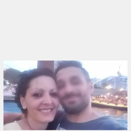
Ανθρωποκτονία με δόλο κατά
συναυτουργία
Οι δύο άνδρες κρατούνται και σε βάρος τους
σχηματίστηκε δικογραφία για ανθρωποκτονία με δόλο
κατά συναυτουργία, διακοπή της κύησης, ληστεία
κατά συναυτουργία και παράνομη οπλοφορία –
οπλοχρησία, με την οποία αναμένεται να οδηγηθούν
στον εισαγγελέα ποινικής δίωξης.