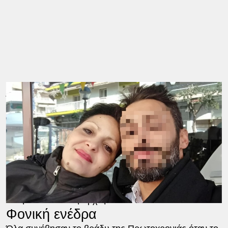
Όπως προέκυψε από την προανάκριση του
Τμήματος Εγκλημάτων κατά Ζωής της Ασφάλειας
Θεσσαλονίκης, οι δύο κατηγορούμενοι ως δράστες
την σκότωσαν χτυπώντας την με μαχαίρι στο
λαιμό.
Και οι δύο συλληφθέντες φέρεται να υποστηρίζουν
ότι το κίνητρό τους ήταν η ληστεία, όμως κάτι
«στράβωσε» και σκότωσαν τη γυναίκα για να μην
τους «δώσει» στις Αρχές.
Φονική ενέδρα