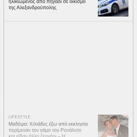
ηλικιωμένος από πηγάδι σε οικισμό
της Αλεξανδρούπολης
LIFESTYLE
Μαδέιρα: Χιλιάδες έξω από εκκλησία
περίμεναν τον γάμο του Ρονάλντο
και είδαν άλλο ζευγάρι – Η