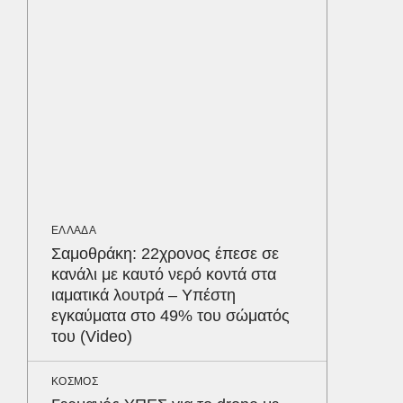
Παναθη
υπερσύ
550.00
Παρθεν
ΕΛΛΑΔΑ
«Χτυπήσ
ήταν ελ
διερμη
Ψάθα
ΕΛΛΑΔΑ
Σαμοθράκη: 22χρονος έπεσε σε
ΑΘΛΗΤΙΚ
κανάλι με καυτό νερό κοντά στα
«Ντοπα
ιαματικά λουτρά – Υπέστη
τον Γύ
εγκαύματα στο 49% του σώματός
οι αθλ
του (Video)
στηθόδ
ταχύτη
Δε
ΚΟΣΜΟΣ