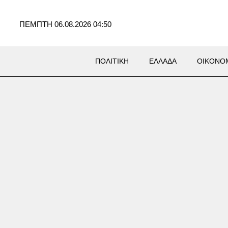
ΠΕΜΠΤΗ 06.08.2026 04:50
ΠΟΛΙΤΙΚΗ
ΕΛΛΑΔΑ
ΟΙΚΟΝΟ
ράκη: 22χρονος έπεσε σε
 με καυτό νερό κοντά στα
ικά λουτρά – Υπέστη