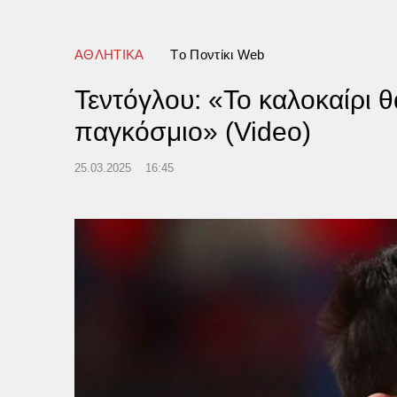
ματα στο 49% του σώματός
ideo)
ΑΘΛΗΤΙΚΑ
Tο Ποντίκι Web
Τεντόγλου: «Το καλοκαίρι 
παγκόσμιο» (Video)
25.03.2025
16:45