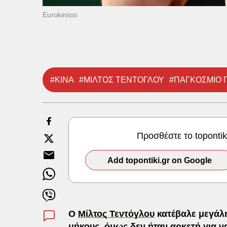
Eurokinissi
#ΚΙΝΑ
#ΜΙΛΤΟΣ ΤΕΝΤΟΓΛΟΥ
#ΠΑΓΚΟΣΜΙΟ
Προσθέστε το toponti
Add topontiki.gr on Google
Ο
Μίλτος Τεντόγλου
κατέβαλε μεγάλη
μήκους, όμως δεν ήταν αρκετή για να