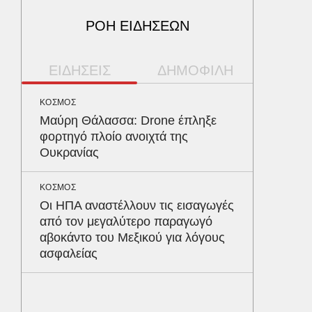
ΡΟΗ ΕΙΔΗΣΕΩΝ
ΕΙΔΗΣΕΙΣ
ΔΗΜΟΦΙΛΗ
ΚΟΣΜΟΣ
ΥΓΕΙΑ
Μαύρη Θάλασσα: Drone έπληξε
Το συσ
φορτηγό πλοίο ανοιχτά της
ρίχνει 
Ουκρανίας
προστα
ΚΟΣΜΟΣ
ΠΑΡΑΠΟΛ
Οι ΗΠΑ αναστέλλουν τις εισαγωγές
Ο Γιάν
από τον μεγαλύτερο παραγωγό
νοσηλε
αβοκάντο του Μεξικού για λόγους
Νοσοκο
ασφαλείας
«ευχαρ
προσω
ΑΘΛΗΤΙΚ