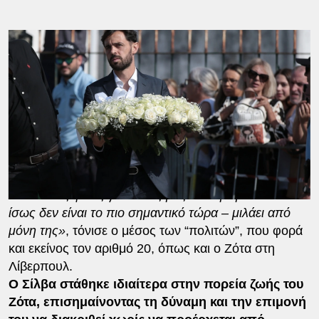
Σε δηλώσεις του στην τηλεόραση της TVI, ο Σίλβα
αναφέρθηκε με δάκρυα στα μάτια στη μνήμη του
φίλου και συμπαίκτη του στην εθνική Πορτογαλίας,
λέγοντας πως «ο Ζότα δεν θα ξεχαστεί ποτέ» από
την οικογένεια της Εθνικής.
«Δεν μπορώ καν να φανταστώ τον πόνο της
οικογένειας, της Ρούτε, των παιδιών, των γονιών…
Για τον Αντρέ και τον Ζότα. Ο Ζότα ήταν ένας
σπουδαίος φίλος για όλους μας. Η καριέρα του – που
ίσως δεν είναι το πιο σημαντικό τώρα – μιλάει από
μόνη της»
, τόνισε ο μέσος των “πολιτών”, που φορά
και εκείνος τον αριθμό 20, όπως και ο Ζότα στη
Λίβερπουλ.
Ο Σίλβα στάθηκε ιδιαίτερα στην πορεία ζωής του
Ζότα, επισημαίνοντας τη δύναμη και την επιμονή