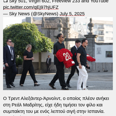
📺 Sky 501, Virgin 602, Freeview 233 and YouTube
pic.twitter.com/qEj97hjUFZ
— Sky News (@SkyNews)
July 5, 2025
Ο Τρεντ Αλεξάντερ-Άρνολντ, ο οποίος πλέον ανήκει
στη Ρεάλ Μαδρίτης, είχε ήδη τιμήσει τον φίλο και
συμπαίκτη του με ενός λεπτού σιγή στην Ισπανία.