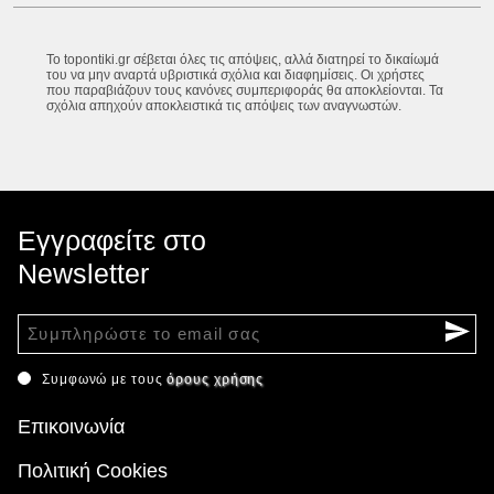
Το topontiki.gr σέβεται όλες τις απόψεις, αλλά διατηρεί το δικαίωμά
του να μην αναρτά υβριστικά σχόλια και διαφημίσεις. Οι χρήστες
που παραβιάζουν τους κανόνες συμπεριφοράς θα αποκλείονται. Τα
σχόλια απηχούν αποκλειστικά τις απόψεις των αναγνωστών.
Εγγραφείτε στο
Newsletter
Συμφωνώ με τους
όρους χρήσης
Επικοινωνία
Πολιτική Cookies