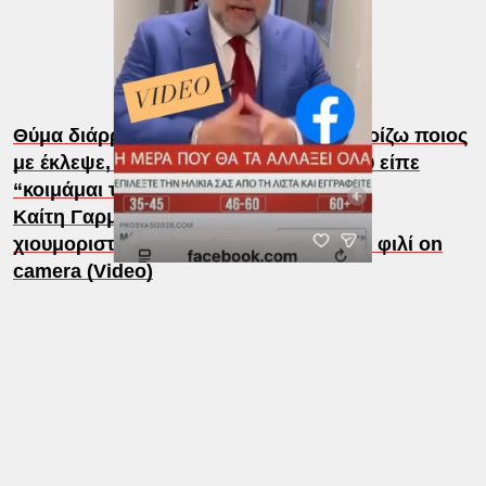
Θύμα διάρρηξης η Μέγκι Ντρίο – «Γνωρίζω ποιος
με έκλεψε, τον πήρα τηλέφωνο και μου είπε
“κοιμάμαι τώρα”» (Video)
Καίτη Γαρμπή – Διονύσης Σχοινάς: Το
χιουμοριστικό σκετς και το παθιασμένο φιλί on
camera (Video)