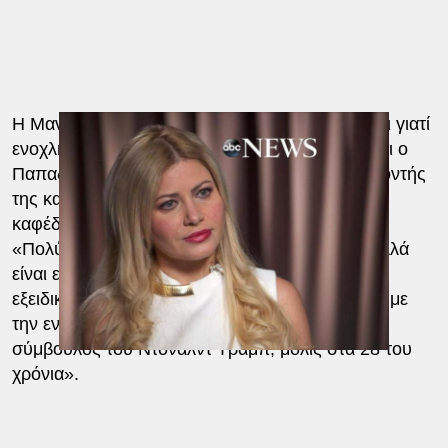
Η Μανγκιάντε δήλωσε ότι αποφάσισε να μιλήσει γιατί
ενοχλήθηκε όταν ο Ντόναλντ Τραμπ ανέφερε ότι ο
Παπαδόπουλος ήταν ένας χαμηλόβαθμος εθελοντής
της καμπάνιας του. «Δεν ήταν το παιδί για τους
καφέδες» διευκρίνισε η Σιμόνα, προσθέτοντας:
«Πολύ θα ήθελα να ξέρει πώς να κάνει καφέ, αλλά
είναι εκτός των ικανοτήτων του. Ο Τζορτζ είναι
εξειδικευμένος σε θέματα που έχουν να κάνουν με
την ενέργεια και τα πετρέλαια. Γι΄αυτό και ήταν
σύμβουλος του Ντόναλντ Τραμπ, μόλις στα 28 του
χρόνια».