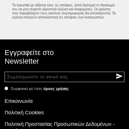
Το topontiki.gr σέβεται όλες τις απόψεις, αλλά διατηρεί το δικαίωμά
του να μην αναρτά υβριστικά σχόλια και διαφημίσεις. Οι χρήστες
που παραβιάζουν τους κανόνες συμπεριφοράς θα αποκλείονται. Τα
σχόλια απηχούν αποκλειστικά τις απόψεις των αναγνωστών.
Εγγραφείτε στο
Newsletter
Συμφωνώ με τους
όρους χρήσης
Επικοινωνία
Πολιτική Cookies
Πολιτική Προστασίας Προσωπικών Δεδομένων -