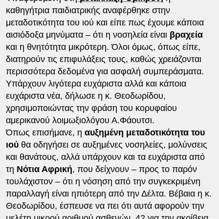
καθηγήτρια παιδιατρικής αναφέρθηκε στην
μεταδοτικότητα του ιού και είπε πως έχουμε κάποια
αισιόδοξα μηνύματα – ότι η νοσηλεία είναι
βραχεία
και η θνητότητα μικρότερη. Όλοι όμως, όπως είπε,
διατηρούν τις επιφυλάξεις τους, καθώς χρειάζονται
περισσότερα δεδομένα για ασφαλή συμπεράσματα.
Υπάρχουν λιγότερα ευχάριστα αλλά και κάποια
ευχάριστα νέα, δήλωσε η κ. Θεοδωρίδου,
χρησιμοποιώντας την φράση του κορυφαίου
αμερικανού λοιμωξιολόγου Α.Φάουτσι.
Όπως επισήμανε, η
αυξημένη μεταδοτικότητα του
ιού
θα οδηγήσει σε αυξημένες νοσηλείες, μολύνσεις
και θανάτους, αλλά υπάρχουν και τα ευχάριστα από
τη
Νότια Αφρική
, που δείχνουν – προς το παρόν
τουλάχιστον – ότι η νόσηση από την συγκεκριμένη
παραλλαγή είναι ηπιότερη από την Δέλτα. Βέβαια η κ.
Θεοδωρίδου, έσπευσε να πει ότι αυτά αφορούν την
μελέτη μικρού αριθμού ασθενών, 42 για την ακρίβεια,