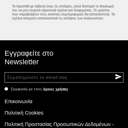
Το topontiki.gr σέβεται όλες τις απόψεις, αλλά διατηρεί το δικαίωμά
του να μην αναρτά υβριστικά σχόλια και διαφημίσεις. Οι χρήστες
που παραβιάζουν τους κανόνες συμπεριφοράς θα αποκλείονται. Τα
σχόλια απηχούν αποκλειστικά τις απόψεις των αναγνωστών.
Εγγραφείτε στο
Newsletter
Συμφωνώ με τους
όρους χρήσης
Επικοινωνία
Πολιτική Cookies
Πολιτική Προστασίας Προσωπικών Δεδομένων -