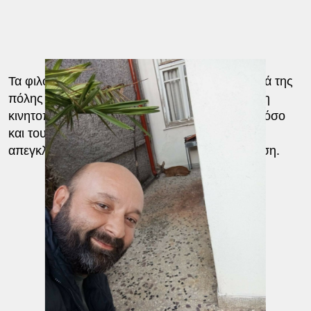
Τα φιλοζωικά και αυτοδιοικητικά αντανακλαστικά της
πόλης αποδείχθηκαν πάντως γρήγορα καθώς η
κινητοποίηση τόσο των μελών της φιλοζωικής όσο
και του αρμόδιου αντιδημάρχου για τον
απεγκλωβισμό του μικρού ζαρκαδιού ήταν άμεση.