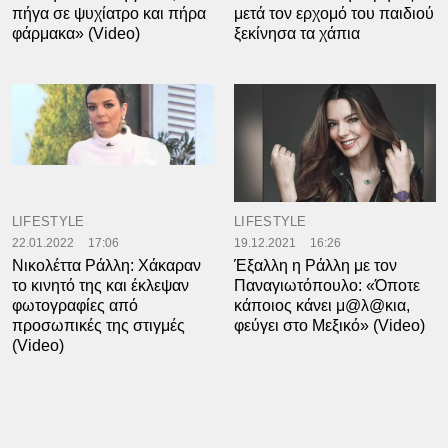
πήγα σε ψυχίατρο και πήρα
μετά τον ερχομό του παιδιού
φάρμακα» (Video)
ξεκίνησα τα χάπια
LIFESTYLE
LIFESTYLE
22.01.2022
17:06
19.12.2021
16:26
Νικολέττα Ράλλη: Χάκαραν
Έξαλλη η Ράλλη με τον
το κινητό της και έκλεψαν
Παναγιωτόπουλο: «Όποτε
φωτογραφίες από
κάποιος κάνει μ@λ@κια,
προσωπικές της στιγμές
φεύγει στο Μεξικό» (Video)
(Video)