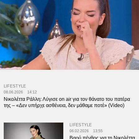
LIFESTYLE
08.06.2026
14:12
Νικολέττα Ράλλη: Λύγισε on air για τον θάνατο του πατέρα
της – «Δεν υπήρχε ασθένεια, δεν μάθαμε ποτέ» (Video)
LIFESTYLE
06.02.2026
13:55
Βαρύ πένθος για τη Νικολέττα