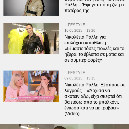
Ράλλη – Έφυγε από τη ζωή ο
πατέρας της
LIFESTYLE
10.05.2025
13:26
Νικολέττα Ράλλη για
επιλόχειο κατάθλιψη:
«Είμαστε τόσες πολλές και το
ήξερα, το έβλεπα σε μάτια και
σε συμπεριφορές»
LIFESTYLE
09.05.2025
13:15
Νικολέττα Ράλλη: Ξέσπασε σε
λυγμούς – «Άρχισα να
σκοτεινιάζω, είχα σκεφτεί ότι
θα πέσω από το μπαλκόνι,
ένιωσα κάτι να με τραβάει»
(Video)