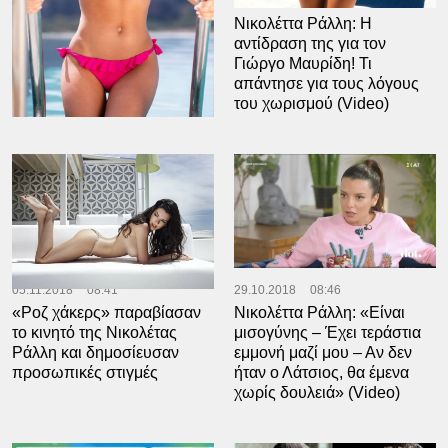
08.07.2019
13:32
17.03.2019
17:53
Νικολέττα Ράλλη: Στην
Νικολέττα Ράλλη: Η
πισίνα… ανεβάζει τη
αντίδραση της για τον
θερμοκρασία (Photo)
Γιώργο Μαυρίδη! Τι
απάντησε για τους λόγους
του χωρισμού (Video)
05.11.2018
08:41
29.10.2018
08:46
«Ροζ χάκερς» παραβίασαν
Νικολέττα Ράλλη: «Είναι
το κινητό της Νικολέτας
μισογύνης – Έχει τεράστια
Ράλλη και δημοσίευσαν
εμμονή μαζί μου – Αν δεν
προσωπικές στιγμές
ήταν ο Λάτσιος, θα έμενα
χωρίς δουλειά» (Video)