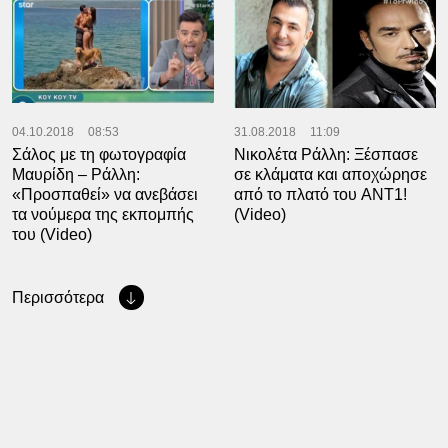
04.10.2018
08:53
31.08.2018
11:09
Σάλος με τη φωτογραφία
Νικολέτα Ράλλη: Ξέσπασε
Μαυρίδη – Ράλλη:
σε κλάματα και αποχώρησε
«Προσπαθεί» να ανεβάσει
από το πλατό του ANΤ1!
τα νούμερα της εκπομπής
(Video)
του (Video)
Περισσότερα