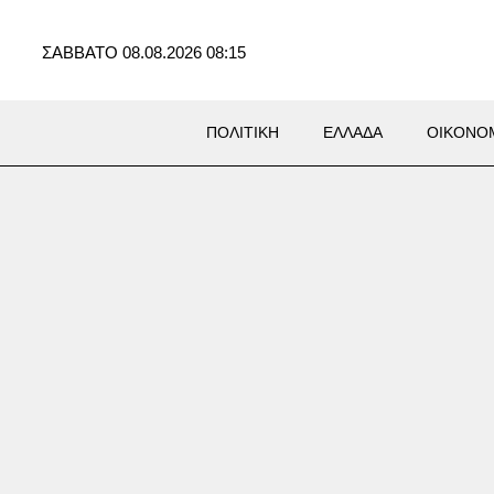
ΣΑΒΒΑΤΟ 08.08.2026 08:15
ΠΟΛΙΤΙΚΗ
ΕΛΛΑΔΑ
ΟΙΚΟΝΟ
ξημένη επιφυλακή οι αρχές
κδήλωση πυρκαγιών – Πολύ
ς κίνδυνος σε Κρήτη και