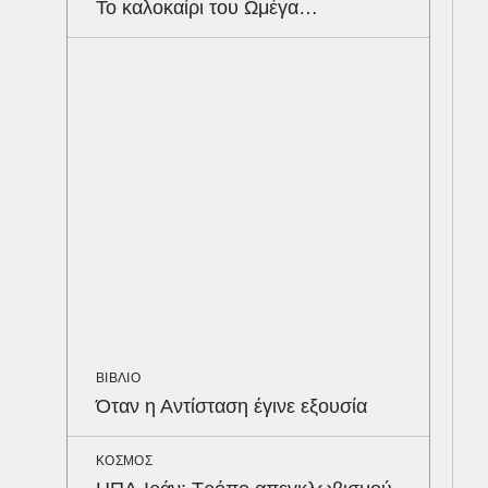
Το καλοκαίρι του Ωμέγα…
Ότα
συμ
ΥΓΕ
Τα 
σάκ
στη
ΒΙΒΛΙΟ
Όταν η Αντίσταση έγινε εξουσία
ΚΟΣΜΟΣ