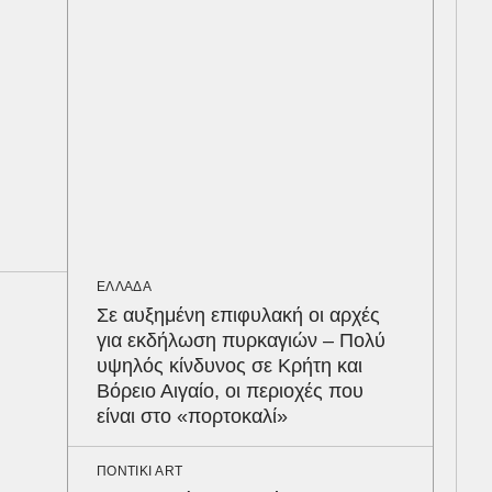
κέρ
δια
ΟΙΚ
Άλλ
Ελλ
πρα
εισ
20
ΕΛΛΑΔΑ
ΟΙΚ
Σε αυξημένη επιφυλακή οι αρχές
Σε 
για εκδήλωση πυρκαγιών – Πολύ
τον
υψηλός κίνδυνος σε Κρήτη και
στα
Βόρειο Αιγαίο, οι περιοχές που
απα
είναι στο «πορτοκαλί»
σε 
ΠΟΝΤΙΚΙ ART
ΕΝΕ