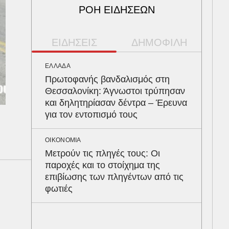
ΡΟΗ ΕΙΔΗΣΕΩΝ
ΕΙΔΗΣΕΙΣ
ΔΗΜΟΦΙΛΗ
ΕΛΛΑΔΑ
ΠΑΡ
Πρωτοφανής βανδαλισμός στη
Αρν
Θεσσαλονίκη: Άγνωστοι τρύπησαν
τα 
και δηλητηρίασαν δέντρα – Έρευνα
Ευζ
για τον εντοπισμό τους
Βρυ
ΟΙΚΟΝΟΜΙΑ
ΥΓΕ
Μετρούν τις πληγές τους: Οι
Στα
παροχές και το στοίχημα της
λοί
επιβίωσης των πληγέντων από τις
δια
φωτιές
ΠΕΡ
Φλό
πύθ