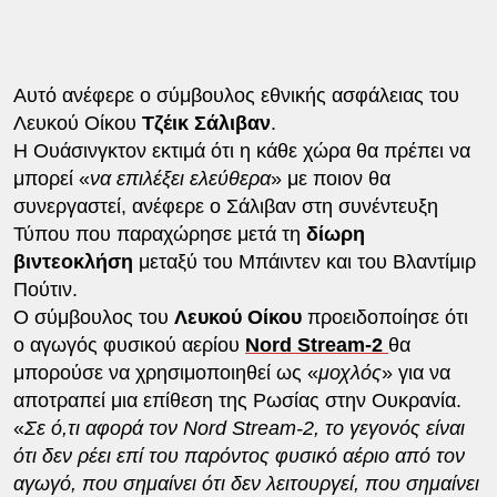
Αυτό ανέφερε ο σύμβουλος εθνικής ασφάλειας του
Λευκού Οίκου
Τζέικ
Σάλιβαν
.
Η Ουάσινγκτον εκτιμά ότι η κάθε χώρα θα πρέπει να
μπορεί «
να επιλέξει ελεύθερα
» με ποιον θα
συνεργαστεί, ανέφερε ο Σάλιβαν στη συνέντευξη
Τύπου που παραχώρησε μετά τη
δίωρη
βιντεοκλήση
μεταξύ του Μπάιντεν και του Βλαντίμιρ
Πούτιν.
Ο σύμβουλος του
Λευκού
Οίκου
προειδοποίησε ότι
ο αγωγός φυσικού αερίου
Nord Stream-2
θα
μπορούσε να χρησιμοποιηθεί ως «
μοχλός
» για να
αποτραπεί μια επίθεση της Ρωσίας στην Ουκρανία.
«
Σε ό,τι αφορά τον Nord Stream-2, το γεγονός είναι
ότι δεν ρέει επί του παρόντος φυσικό αέριο από τον
αγωγό, που σημαίνει ότι δεν λειτουργεί, που σημαίνει