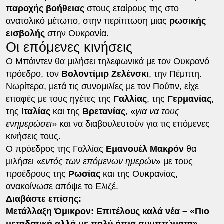
παροχής
βοήθειας
στους εταίρους της στο
ανατολικό μέτωπο, στην περίπτωση μιας
ρωσικής
εισβολής
στην Ουκρανία.
Οι επόμενες κινήσεις
Ο Μπάιντεν θα μιλήσει τηλεφωνικά με τον Ουκρανό
πρόεδρο, τον
Βολοντίμιρ
Ζελένσκι
, την Πέμπτη.
Νωρίτερα, μετά τις συνομιλίες με τον Πούτιν, είχε
επαφές με τους ηγέτες της
Γαλλίας
, της
Γερμανίας
,
της
Ιταλίας
και της
Βρετανίας
, «
για να τους
ενημερώσει
» και να διαβουλευτούν για τις επόμενες
κινήσεις τους.
Ο πρόεδρος της Γαλλίας
Εμανουέλ
Μακρόν
θα
μιλήσει «
εντός των επόμενων ημερών
» με τους
προέδρους της
Ρωσίας
και της Ου
κ
ρανίας,
ανακοίνωσε απόψε το Ελιζέ.
Διαβάστε επίσης:
Μετάλλαξη Όμικρον: Επιτέλους καλά νέα – «Πιο