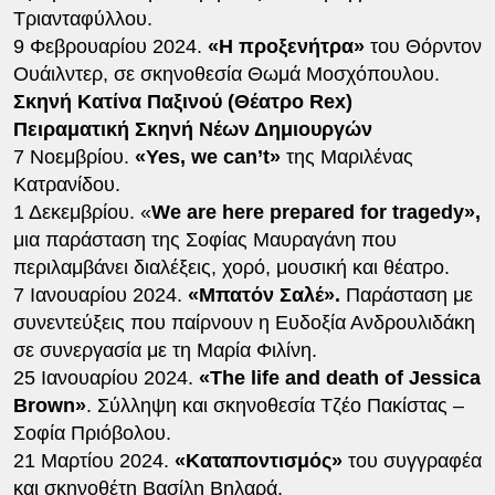
Τριανταφύλλου.
9 Φεβρουαρίου 2024.
«Η προξενήτρα»
του Θόρντον
Ουάιλντερ, σε σκηνοθεσία Θωμά Μοσχόπουλου.
Σκηνή Κατίνα Παξινού (Θέατρο Rex)
Πειραματική Σκηνή Νέων Δημιουργών
7 Νοεμβρίου.
«Yes, we can’t»
της Μαριλένας
Κατρανίδου.
1 Δεκεμβρίου. «
We are here prepared for tragedy»,
μια παράσταση της Σοφίας Μαυραγάνη που
περιλαμβάνει διαλέξεις, χορό, μουσική και θέατρο.
7 Ιανουαρίου 2024.
«Μπατόν Σαλέ».
Παράσταση με
συνεντεύξεις που παίρνουν η Ευδοξία Ανδρουλιδάκη
σε συνεργασία με τη Μαρία Φιλίνη.
25 Ιανουαρίου 2024.
«The life and death of Jessica
Brown»
. Σύλληψη και σκηνοθεσία Τζέο Πακίστας –
Σοφία Πριόβολου.
21 Μαρτίου 2024.
«Καταποντισμός»
του συγγραφέα
και σκηνοθέτη Βασίλη Βηλαρά.