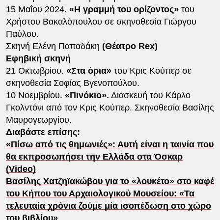
15 Μαΐου 2024.
«Η γραμμή του ορίζοντος»
του
Χρήστου Βακαλόπουλου σε σκηνοθεσία Γιώργου
Παύλου.
Σκηνή Ελένη Παπαδάκη
(Θέατρο Rex)
Εφηβική σκηνή
21 Οκτωβρίου.
«Στα όρια»
του Κρις Κούπερ σε
σκηνοθεσία Σοφίας Βγενοπούλου.
10 Νοεμβρίου.
«Πινόκιο».
Διασκευή του Κάρλο
Γκολντόνι από τον Κρις Κούπερ. Σκηνοθεσία Βασίλης
Μαυρογεωργίου.
Διαβάστε επίσης:
«Πίσω από τις θημωνιές»: Αυτή είναι η ταινία που
θα εκπροσωπήσει την Ελλάδα στα Όσκαρ
(Video)
Βασίλης Χατζηϊακώβου για το «λουκέτο» στο καφέ
του Κήπου του Αρχαιολογικού Μουσείου: «Τα
τελευταία χρόνια ζούμε μία ισοπέδωση στο χώρο
του βιβλίου»