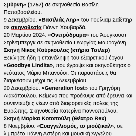
Σμύρνη» (1757)
σε σκηνοθεσία Βασίλη
Παπαβασιλείου.
9 Δεκεμβρίου.
«Βασιλιάς Ληρ»
του Γουίλιαμ Σαίξπηρ
σε
σκηνοθεσία
Γιάννη Χουβαρδά.
20 Μαρτίου 2024.
«Ονειρόδραμα»
του Άουγκουστ
Στρίντμπεργκ σε σκηνοθεσία Γεωργίας Μαυραγάνη.
Σκηνή Νίκος Κούρκουλος (κτήριο Τσίλερ)
Ξεκίνησε ήδη η επανάληψη του εξαιρετικού έργου
«Goodbye Lindita»
, που έγραψε και σκηνοθέτησε ο
νεότατος Μάριο Μπανούσι. Οι παραστάσεις θα
διαρκέσουν μέχρι τις 3 Δεκεμβρίου.
20 Δεκεμβρίου.
«Generation lost
» του Γρηγόρη
Λιακόπουλου. Κείμενο που προέκυψε από έρευνα και
συνεντεύξεις νέων από διαφορετικές πόλεις της
Ευρώπης. Σκηνοθεσία Κατερίνα Γιαννοπούλου.
Σκηνή Μαρίκα Κοτοπούλη (Θέατρο Rex)
8 Νοεμβρίου.
«Ευαγγελισμός, το μιούζικαλ»
, σε
λιμπρέτο Γιάννη Αστέρη και μουσική Άγγελου