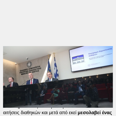
Αναλυτικότερα, ο υπουργός Δικαιοσύνης ανέφερε:
«Το έτος 2024
εισήχθησαν
στα
Πρωτοδικεία
της
χώρας για δημοσίευση
76.543 αιτήσεις
δημοσίευσης διαθηκών
. Απ΄αυτές
διεκπεραιώθηκαν οι 64.590 δηλαδή σε ποσοστό
84%.
‘Αρα αυτό είχε ως αποτέλεσμα να έχουμε
εκκρεμείς
14.000 υποθέσεις.
Τι σημαίνει αυτό. Εάν κάθε χρόνο κατατίθενται στα
δικαστήρια κατά μέσο όρο περίπου 60-70.000
αιτήσεις διαθηκών και μετά από εκεί
μεσολαβεί ένας