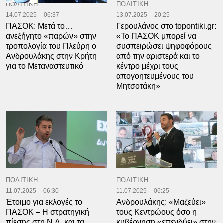
ΠΟΛΙΤΙΚΗ
ΠΟΛΙΤΙΚΗ
14.07.2025
06:37
13.07.2025
20:25
ΠΑΣΟΚ: Μετά το…
Γερουλάνος στο topontiki.gr:
ανεξήγητο «παρών» στην
«Το ΠΑΣΟΚ μπορεί να
τροπολογία του Πλεύρη ο
συσπειρώσει ψηφοφόρους
Ανδρουλάκης στην Κρήτη
από την αριστερά και το
για το Μεταναστευτικό
κέντρο μέχρι τους
απογοητευμένους του
Μητσοτάκη»
ΠΟΛΙΤΙΚΗ
ΠΟΛΙΤΙΚΗ
11.07.2025
06:30
11.07.2025
06:25
Έτοιμο για εκλογές το
Ανδρουλάκης: «Μαζεύει»
ΠΑΣΟΚ – Η στρατηγική
τους Κεντρώους όσο η
πίεσης στη Ν.Δ. και τα
κυβέρνηση «επενδύει» στην