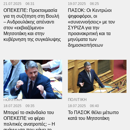
21.07.2025
06:31
19.07.2025
06:25
ΟΠΕΚΕΠΕ: Προετοιμασία
ΠΑΣΟΚ: Οι Κεντρώοι
για τη συζήτηση στη Βουλή
ψηφοφόροι, οι
– Ανδρουλάκης απέναντι
«συνεννοήσεις» με τον
στον «εκβιαζόμενο»
ΣΥΡΙΖΑ για την
Μητσοτάκη και στην
προανακριτική και τα
κυβέρνηση της συγκάλυψης
μηνύματα των
δημοσκοπήσεων
ΠΟΛΙΤΙΚΗ
ΠΟΛΙΤΙΚΗ
18.07.2025
09:35
18.07.2025
06:40
Μπορεί το σκάνδαλο του
Το ΠΑΣΟΚ θέλει μέτωπο
ΟΠΕΚΕΠΕ να φέρει
κατά του Μητσοτάκη
πολιτικές ανατροπές; – Η
ανάγνωση που κάνει το