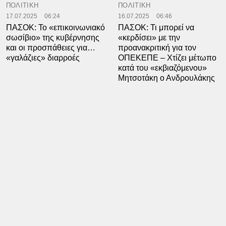
ΠΟΛΙΤΙΚΗ
ΠΟΛΙΤΙΚΗ
17.07.2025
06:24
16.07.2025
06:46
ΠΑΣΟΚ: Το «επικοινωνιακό
ΠΑΣΟΚ: Τι μπορεί να
σωσίβιο» της κυβέρνησης
«κερδίσει» με την
και οι προσπάθειες για…
προανακριτική για τον
«γαλάζιες» διαρροές
ΟΠΕΚΕΠΕ – Χτίζει μέτωπο
κατά του «εκβιαζόμενου»
Μητσοτάκη ο Ανδρουλάκης