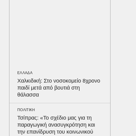
διατρέ
ΠΕΡΙΒΑΛ
Φλόριν
πύθωνε
κέρδισ
διαγων
ΟΙΚΟΝΟΜ
ΕΛΛΑΔΑ
Σε ισχύ
Χαλκιδική: Στο νοσοκομείο 8χρονο
τον Το
παιδί μετά από βουτιά στη
στα 4 
θάλασσα
απαιτού
σε ποιε
Δε
ΠΟΛΙΤΙΚΗ
Τσίπρας: «Το σχέδιο μας για τη
παραγωγική ανασυγκρότηση και
την επανίδρυση του κοινωνικού