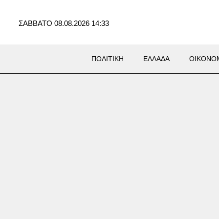
ΣΑΒΒΑΤΟ 08.08.2026 14:33
ΠΟΛΙΤΙΚΗ
ΕΛΛΑΔΑ
ΟΙΚΟΝΟ
δική: Στο νοσοκομείο 8χρονο
 μετά από βουτιά στη θάλασσα