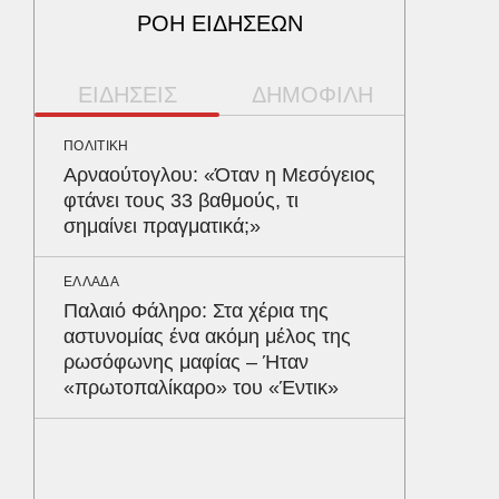
ΡΟΗ ΕΙΔΗΣΕΩΝ
ΕΙΔΗΣΕΙΣ
ΔΗΜΟΦΙΛΗ
ΠΟΛΙΤΙΚΗ
ΥΓΕΙΑ
Αρναούτογλου: «Όταν η Μεσόγειος
Τα 4 φ
φτάνει τους 33 βαθμούς, τι
σάκχαρο
σημαίνει πραγματικά;»
στην κο
ΕΛΛΑΔΑ
ΠΑΡΑΠΟΛ
Παλαιό Φάληρο: Στα χέρια της
Αρναού
αστυνομίας ένα ακόμη μέλος της
τα διόδ
ρωσόφωνης μαφίας – Ήταν
Ευζώνο
«πρωτοπαλίκαρο» του «Έντικ»
Βρυξέλ
ΥΓΕΙΑ
Σταφυλ
λοίμωξη