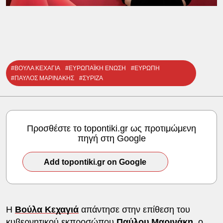
#ΒΟΥΛΑ ΚΕΧΑΓΙΑ
#ΕΥΡΩΠΑΪΚΗ ΕΝΩΣΗ
#ΕΥΡΩΠΗ
#ΠΑΥΛΟΣ ΜΑΡΙΝΑΚΗΣ
#ΣΥΡΙΖΑ
Προσθέστε το topontiki.gr ως προτιμώμενη
πηγή στη Google
Add topontiki.gr on Google
Η
Βούλα Κεχαγιά
απάντησε στην επίθεση του
κυβερνητικού εκπροσώπου
Παύλου Μαρινάκη
,
ο