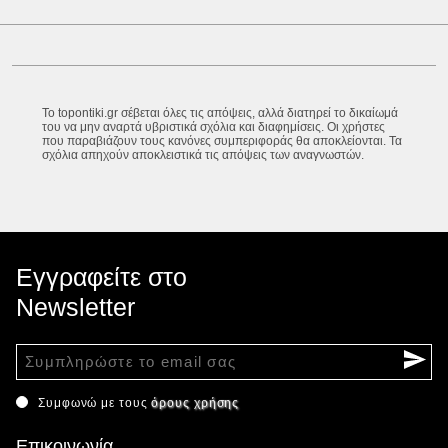
Το topontiki.gr σέβεται όλες τις απόψεις, αλλά διατηρεί το δικαίωμά
του να μην αναρτά υβριστικά σχόλια και διαφημίσεις. Οι χρήστες
που παραβιάζουν τους κανόνες συμπεριφοράς θα αποκλείονται. Τα
σχόλια απηχούν αποκλειστικά τις απόψεις των αναγνωστών.
Εγγραφείτε στο
Newsletter
Συμφωνώ με τους
όρους χρήσης
Επικοινωνία