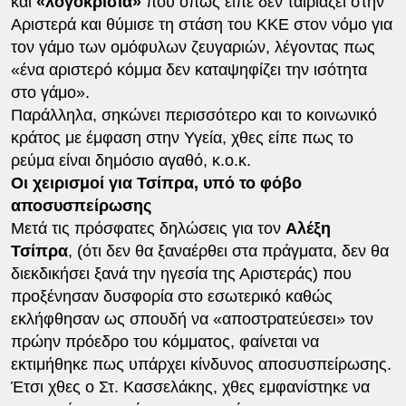
και
«λογοκρισία»
που όπως είπε δεν ταιριάζει στην
Αριστερά και θύμισε τη στάση του ΚΚΕ στον νόμο για
τον γάμο των ομόφυλων ζευγαριών, λέγοντας πως
«ένα αριστερό κόμμα δεν καταψηφίζει την ισότητα
στο γάμο».
Παράλληλα, σηκώνει περισσότερο και το κοινωνικό
κράτος με έμφαση στην Υγεία, χθες είπε πως το
ρεύμα είναι δημόσιο αγαθό, κ.ο.κ.
Οι χειρισμοί για Τσίπρα, υπό το φόβο
αποσυσπείρωσης
Μετά τις πρόσφατες δηλώσεις για τον
Αλέξη
Τσίπρα
, (ότι δεν θα ξαναέρθει στα πράγματα, δεν θα
διεκδικήσει ξανά την ηγεσία της Αριστεράς) που
προξένησαν δυσφορία στο εσωτερικό καθώς
εκλήφθησαν ως σπουδή να «αποστρατεύεσει» τον
πρώην πρόεδρο του κόμματος, φαίνεται να
εκτιμήθηκε πως υπάρχει κίνδυνος αποσυσπείρωσης.
Έτσι χθες ο Στ. Κασσελάκης, χθες εμφανίστηκε να