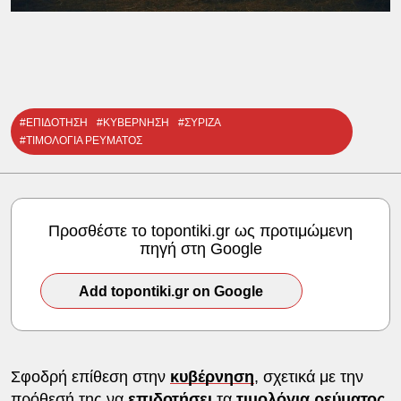
#ΕΠΙΔΟΤΗΣΗ
#ΚΥΒΕΡΝΗΣΗ
#ΣΥΡΙΖΑ
#ΤΙΜΟΛΟΓΙΑ ΡΕΥΜΑΤΟΣ
Προσθέστε το topontiki.gr ως προτιμώμενη
πηγή στη Google
Add topontiki.gr on Google
Σφοδρή επίθεση στην
κυβέρνηση
, σχετικά με την
πρόθεσή της να
επιδοτήσει
τα
τιμολόγια ρεύματος