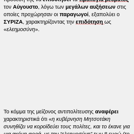
τον
Αύγουστο
, λόγω των
μεγάλων αυξήσεων
στις
οποίες προχώρησαν οι
παραγωγοί
, εξαπολύει ο
ΣΥΡΙΖΑ
, χαρακτηρίζοντας την
επιδότηση
ως
«
ελεημοσύνη
».
Το κόμμα της μείζονος αντιπολίτευσης
αναφέρει
χαρακτηριστικά ότι «
η κυβέρνηση Μητσοτάκη
συνηθίζει να κοροϊδεύει τους πολίτες, και το έκανε για
μια ακόμη φορά, με την “ελεημοσύνη” των 8 ευρώ (το