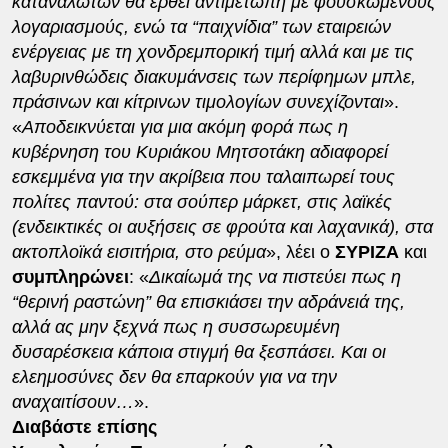
καταναλωτών θα έρθει αντιμέτωπη με φουσκωμένους
λογαριασμούς, ενώ τα “παιχνίδια” των εταιρειών
ενέργειας με τη χονδρεμπορική τιμή αλλά και με τις
λαβυρινθώδεις διακυμάνσεις των περίφημων μπλε,
πράσινων και κίτρινων τιμολογίων συνεχίζονται
».
«
Αποδεικνύεται για μια ακόμη φορά πως η
κυβέρνηση του Κυριάκου Μητσοτάκη αδιαφορεί
εσκεμμένα για την ακρίβεια που ταλαιπωρεί τους
πολίτες παντού: στα σούπερ μάρκετ, στις λαϊκές
(ενδεικτικές οι αυξήσεις σε φρούτα και λαχανικά), στα
ακτοπλοϊκά εισιτήρια, στο ρεύμα
», λέει ο
ΣΥΡΙΖΑ
και
συμπληρώνει
: «
Δικαίωμά της να πιστεύει πως η
“θερινή ραστώνη” θα επισκιάσει την αδράνειά της,
αλλά ας μην ξεχνά πως η συσσωρευμένη
δυσαρέσκεια κάποια στιγμή θα ξεσπάσει. Και οι
ελεημοσύνες δεν θα επαρκούν για να την
αναχαιτίσουν…​
».
Διαβάστε επίσης