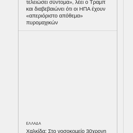
τελειώσει σύντομα», λέει ο Τραμπ
Στα
και διαβεβαιώνει ότι οι ΗΠΑ έχουν
δια
«απεριόριστο απόθεμα»
– Η
πυρομαχικών
του
ΕΛΛΑΔΑ
Χαλκίδα: Στο νοσοκομείο 30χρονη