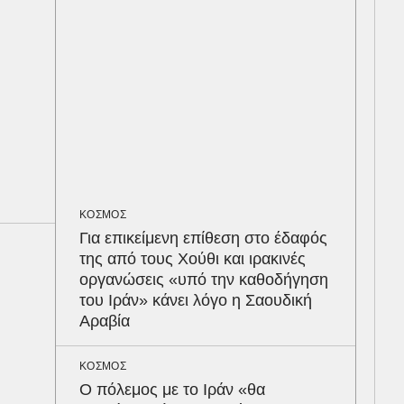
ταυ
ΕΛΛ
Στη
στο
πο
LIF
Παρ
ΚΟΣΜΟΣ
τις
Για επικείμενη επίθεση στο έδαφός
seq
της από τους Χούθι και ιρακινές
οργανώσεις «υπό την καθοδήγηση
ΑΥΤ
του Ιράν» κάνει λόγο η Σαουδική
Κρά
Αραβία
είν
του
ΚΟΣΜΟΣ
Ο πόλεμος με το Ιράν «θα
ΠΑΡ