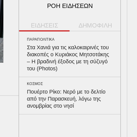
ΡΟΗ ΕΙΔΗΣΕΩΝ
ΕΙΔΗΣΕΙΣ
ΔΗΜΟΦΙΛΗ
ΠΑΡΑΠΟΛΙΤΙΚΑ
ΠΕΡ
Στα Χανιά για τις καλοκαιρινές του
Φλό
διακοπές ο Κυριάκος Μητσοτάκης
πύθ
– Η βραδινή έξοδος με τη σύζυγό
κέρ
του (Photos)
δια
ΚΟΣΜΟΣ
ΥΓΕ
Πουέρτο Ρίκο: Νερό με το δελτίο
Τα 
από την Παρασκευή, λόγω της
σάκ
ανομβρίας στο νησί
στη
ΚΟΣ
Υπε
ουρ