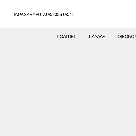
ΠΑΡΑΣΚΕΥΗ 07.08.2026 03:41
ΠΟΛΙΤΙΚΗ
ΕΛΛΑΔΑ
ΟΙΚΟΝΟ
Σ
ικείμενη επίθεση στο έδαφός
ό τους Χούθι και ιρακινές
ώσεις «υπό την καθοδήγηση