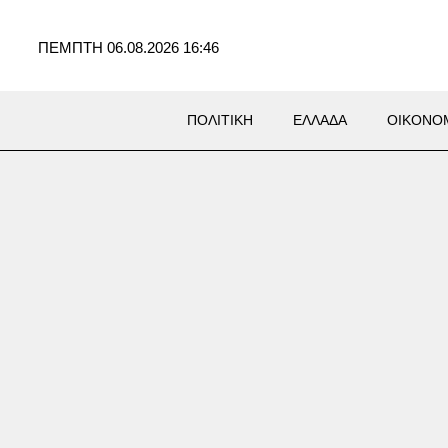
ΠΕΜΠΤΗ 06.08.2026 16:46
ΠΟΛΙΤΙΚΗ
ΕΛΛΑΔΑ
ΟΙΚΟΝΟ
Σ
ίεργη συνάντηση του
ιάν με τον Χαμενεΐ: Τον
 αλλά δεν τον είδε ούτε τον