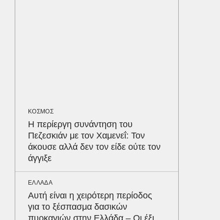
ΑΘΛΗΤΙΚ
«Ντοπα
τον Γύ
οι αθλ
στηθόδ
ταχύτη
MEDIA
ΚΟΣΜΟΣ
«Καλημ
Η περίεργη συνάντηση του
Κυκλοφ
Πεζεσκιάν με τον Χαμενεΐ: Τον
τον Βασ
άκουσε αλλά δεν τον είδε ούτε τον
Παυλόπ
Δε
άγγιξε
ΕΛΛΑΔΑ
Αυτή είναι η χειρότερη περίοδος
για το ξέσπασμα δασικών
πυρκαγιών στην Ελλάδα – Οι έξι