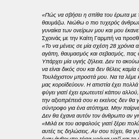
«Πώς να σβήσει η σπίθα του έρωτα με τέ
θαυμάζω. Νιώθω ο πιο τυχερός άνθρωπ
γυναίκα των ονείρων μου και μου έκανε
Σχοινάς με την Καίτη Γαρμπή να προσθέ
«Το να μένεις σε μία σχέση 28 χρόνια 
αγάπη, θαυμασμός και σεβασμός, πας όσ
Υπάρχει μία υγιής ζήλεια. Δεν το ακούω 
να είναι δικός σου και δεν θέλεις καμία
Τουλάχιστον μπροστά μου. Να τα λέμε κ
μας κοροϊδεύουν
.
Η απιστία έχει πολλά
φύγει γιατί έχει ερωτευτεί κάπου αλλού,
την αξιοπρέπειά σου κι εκείνος δεν θα 
σύντροφο για ένα ατόπημα. Μην παίρνει
Δεν θα έχανα αυτόν τον άνθρωπο αν γι
«Μιλά εκ του ασφαλούς γιατί ξέρει πολύ 
αυτές τις δηλώσεις. Αν σου τύχει, θα γυ
έναν άνθρωπο τόσα χρόνια μαζί και το 