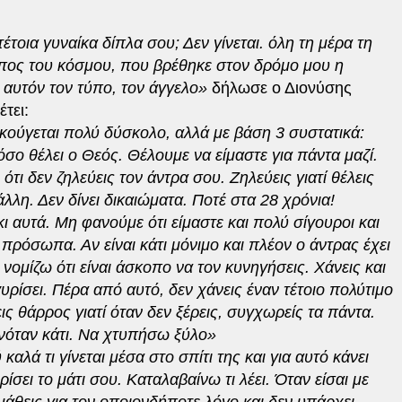
τοια γυναίκα δίπλα σου; Δεν γίνεται. όλη τη μέρα τη
ος του κόσμου, που βρέθηκε στον δρόμο μου η
 αυτόν τον τύπο, τον άγγελο»
δήλωσε ο Διονύσης
τει:
ακούγεται πολύ δύσκολο, αλλά με βάση 3 συστατικά:
ο θέλει ο Θεός. Θέλουμε να είμαστε για πάντα μαζί.
ότι δεν ζηλεύεις τον άντρα σου. Ζηλεύεις γιατί θέλεις
 άλλη. Δεν δίνει δικαιώματα. Ποτέ στα 28 χρόνια!
ι αυτά. Μη φανούμε ότι είμαστε και πολύ σίγουροι και
 πρόσωπα. Αν είναι κάτι μόνιμο και πλέον ο άντρας έχει
 νομίζω ότι είναι άσκοπο να τον κυνηγήσεις. Χάνεις και
γυρίσει. Πέρα από αυτό, δεν χάνεις έναν τέτοιο πολύτιμο
ς θάρρος γιατί όταν δεν ξέρεις, συγχωρείς τα πάντα.
νόταν κάτι. Να χτυπήσω ξύλο»
καλά τι γίνεται μέσα στο σπίτι της και για αυτό κάνει
ρίσει το μάτι σου. Καταλαβαίνω τι λέει. Όταν είσαι με
μάθεις για τον οποιονδήποτε λόγο και δεν υπάρχει