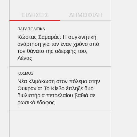
ΕΙΔΗΣΕΙΣ
ΔΗΜΟΦΙΛΗ
ΠΑΡΑΠΟΛΙΤΙΚΑ
ΥΓΕΙΑ
Κώστας Σαμαράς: Η συγκινητική
Το συσ
ανάρτηση για τον έναν χρόνο από
ρίχνει 
τον θάνατο της αδερφής του,
προστα
Λένας
ΟΙΚΟΝΟΜ
ΚΟΣΜΟΣ
Το παρα
Νέα κλιμάκωση στον πόλεμο στην
τουρισμ
Ουκρανία: Το Κίεβο έπληξε δύο
φέρνου
διυλιστήρια πετρελαίου βαθιά σε
ρωσικό έδαφος
ΕΛΛΑΔΑ
Βαρύτατ
στην Π
ανακύκ
του ΧΥΤ