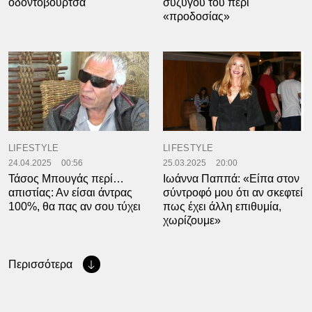
οδοντόβουρτσα
συζύγου του περί
«προδοσίας»
LIFESTYLE
LIFESTYLE
24.04.2025
00:56
25.03.2025
20:00
Τάσος Μπουγάς περί…
Ιωάννα Παππά: «Είπα στον
απιστίας: Αν είσαι άντρας
σύντροφό μου ότι αν σκεφτεί
100%, θα πας αν σου τύχει
πως έχει άλλη επιθυμία,
χωρίζουμε»
Περισσότερα