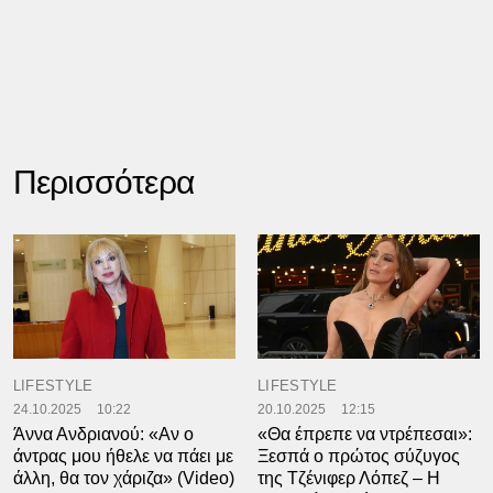
Περισσότερα
LIFESTYLE
LIFESTYLE
24.10.2025
10:22
20.10.2025
12:15
Άννα Ανδριανού: «Αν ο
«Θα έπρεπε να ντρέπεσαι»:
άντρας μου ήθελε να πάει με
Ξεσπά ο πρώτος σύζυγος
άλλη, θα τον χάριζα» (Video)
της Τζένιφερ Λόπεζ – Η