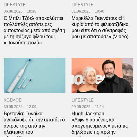
LIFESTYLE
LIFESTYLE
06.06.2025
18:38
01.06.2025
10:40
Ο Μπίλι Τζόελ αποκαλύπτει
Μαρκέλλα Γιαννάτου: «Η
πολλαπλές απόπειρες
κυρία από το ψιλικατζίδικο
αυτοκτονίας μετά από σχέση
μου είπε ότι ο σύντροφός
με τη σύζυγο φίλου του:
μου με απατούσε» (Video)
«Πονούσα πολύ»
ΚΟΣΜΟΣ
LIFESTYLE
30.05.2025
12:09
29.05.2025
11:14
Βρετανία: Γυναίκα
Hugh Jackman:
ανακάλυψε ότι την απατάει ο
«Αιφνιδιασμένος και
άντρας της από την
απογοητευμένος» μετά τις
ηλεκτρική του
δηλώσεις τις πρώην