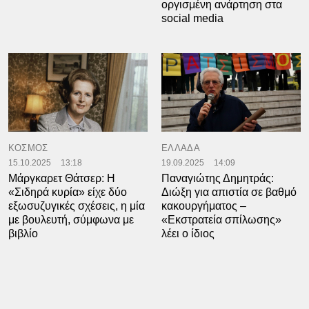
οργισμένη ανάρτηση στα
social media
ΚΟΣΜΟΣ
ΕΛΛΑΔΑ
15.10.2025
13:18
19.09.2025
14:09
Μάργκαρετ Θάτσερ: Η
Παναγιώτης Δημητράς:
«Σιδηρά κυρία» είχε δύο
Διώξη για απιστία σε βαθμό
εξωσυζυγικές σχέσεις, η μία
κακουργήματος –
με βουλευτή, σύμφωνα με
«Εκστρατεία σπίλωσης»
βιβλίο
λέει ο ίδιος