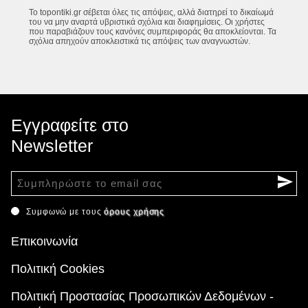
Το topontiki.gr σέβεται όλες τις απόψεις, αλλά διατηρεί το δικαίωμά
του να μην αναρτά υβριστικά σχόλια και διαφημίσεις. Οι χρήστες
που παραβιάζουν τους κανόνες συμπεριφοράς θα αποκλείονται. Τα
σχόλια απηχούν αποκλειστικά τις απόψεις των αναγνωστών.
Εγγραφείτε στο
Newsletter
Συμφωνώ με τους
όρους χρήσης
Επικοινωνία
Πολιτική Cookies
Πολιτική Προστασίας Προσωπικών Δεδομένων -