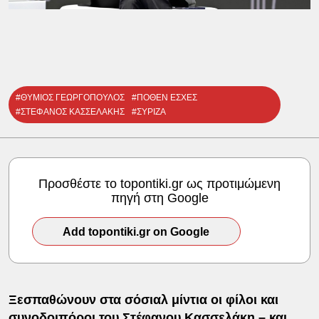
#ΘΥΜΙΟΣ ΓΕΩΡΓΟΠΟΥΛΟΣ
#ΠΟΘΕΝ ΕΣΧΕΣ
#ΣΤΕΦΑΝΟΣ ΚΑΣΣΕΛΑΚΗΣ
#ΣΥΡΙΖΑ
Προσθέστε το topontiki.gr ως προτιμώμενη
πηγή στη Google
Add topontiki.gr on Google
Ξεσπαθώνουν στα σόσιαλ μίντια οι φίλοι και
συνοδοιπόροι του
Στέφανου Κασσελάκη
– και