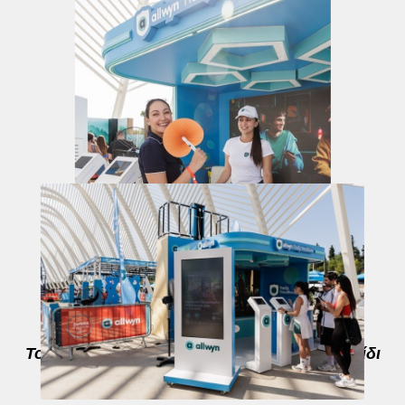
Το booth της Allwyn για το Υπεύθυνο Παιχνίδι