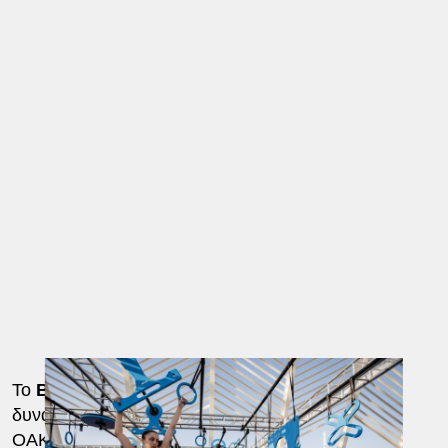
Το
BeWell Festival 2026 by Allwyn
επέστρεψε
δυναμικά, στις 6 και 7 Ιουνίου, μετατρέποντας το
ΟΑΚΑ σε ένα ζωντανό hub ευεξίας, άθλησης και