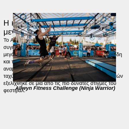
Η κορύφωση του διημέρου στον
μεγάλο τελικό
Το Allwyn Fitness Challenge (Ninja Warrior)
συγκέντρωσε πάνω του όλα τα βλέμματα στον
μεγάλο τελικό της Κυριακής, με τον Σάκη Τανιμανίδη
και τη Χριστίνα Μπόμπα να δίνουν τον παλμό της
αναμέτρησης. Ο αγώνας αντοχής, ισορροπίας,
ταχύτητας και δύναμης για την ανάδειξη των νικητών
εξελίχθηκε σε μία από τις πιο δυνατές στιγμές του
Allwyn Fitness Challenge (Ninja Warrior)
φεστιβάλ.