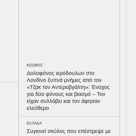
πρα
εισ
20
ΠΕΡ
Φλό
πύθ
κέρ
δια
ΚΟΣΜΟΣ
Δολοφόνος ιερόδουλων στο
Λονδίνο ξυπνά μνήμες από τον
ΟΙΚ
«Τζακ τον Αντεροβγάλτη»: Ένοχος
Σε 
για δύο φόνους και βιασμό – Τον
τον
είχαν συλλάβει και τον άφησαν
στα
ελεύθερο
απα
σε 
ΕΛΛΑΔΑ
Συγκινεί σκύλος που επέστρεψε με
ΠΟΛ