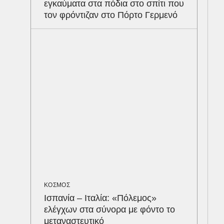
εγκαύματα στα πόδια στο σπίτι που
Σφο
τον φρόντιζαν στο Πόρτο Γερμενό
αντ
Αρε
υπ
ΕΝΕ
Ότα
συμ
ΚΟΣΜΟΣ
Ισπανία – Ιταλία: «Πόλεμος»
ελέγχων στα σύνορα με φόντο το
μεταναστευτικό