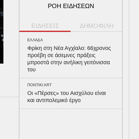
ΡΟΗ ΕΙΔΗΣΕΩΝ
ΕΙΔΗΣΕΙΣ
ΔΗΜΟΦΙΛΗ
ΕΛΛΑΔΑ
ΠΑΡ
Φρίκη στη Νέα Αγχίαλο: 66χρονος
Αρν
προέβη σε άσεμνες πράξεις
τα 
μπροστά στην ανήλικη γειτόνισσα
Ευζ
του
Βρυ
ΠΟΝΤΙΚΙ ART
ΥΓΕ
Οι «Πέρσες» του Αισχύλου είναι
Στα
και αντιπολεμικό έργο
λοί
δια
ΟΙΚ
Άλλ
Ελλ