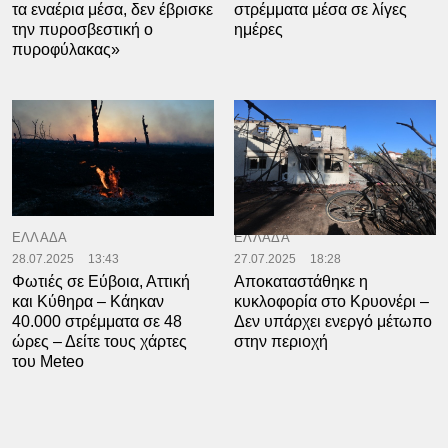
τα εναέρια μέσα, δεν έβρισκε
στρέμματα μέσα σε λίγες
την πυροσβεστική ο
ημέρες
πυροφύλακας»
ΕΛΛΑΔΑ
ΕΛΛΑΔΑ
28.07.2025
13:43
27.07.2025
18:28
Φωτιές σε Εύβοια, Αττική
Αποκαταστάθηκε η
και Κύθηρα – Κάηκαν
κυκλοφορία στο Κρυονέρι –
40.000 στρέμματα σε 48
Δεν υπάρχει ενεργό μέτωπο
ώρες – Δείτε τους χάρτες
στην περιοχή
του Meteo