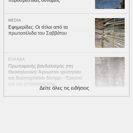
πυροσβεστικές δυνάμεις
MEDIA
Εφημερίδες: Οι τίτλοι από τα
πρωτοσέλιδα του Σαββάτου
ΕΛΛΑΔΑ
Πρωτοφανής βανδαλισμός στη
Θεσσαλονίκη: Άγνωστοι τρύπησαν
και δηλητηρίασαν δέντρα – Έρευνα
για τον εντοπισμό τους
Δείτε όλες τις ειδήσεις