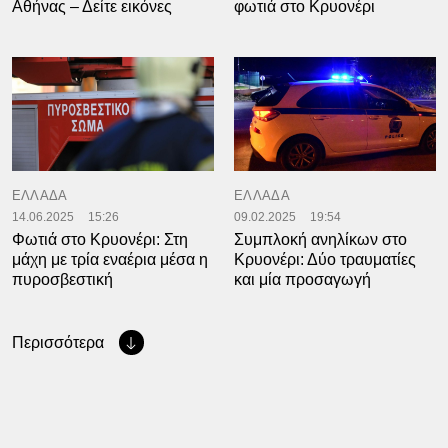
Αθήνας – Δείτε εικόνες
φωτιά στο Κρυονέρι
ΕΛΛΑΔΑ
ΕΛΛΑΔΑ
14.06.2025
15:26
09.02.2025
19:54
Φωτιά στο Κρυονέρι: Στη
Συμπλοκή ανηλίκων στο
μάχη με τρία εναέρια μέσα η
Κρυονέρι: Δύο τραυματίες
πυροσβεστική
και μία προσαγωγή
Περισσότερα