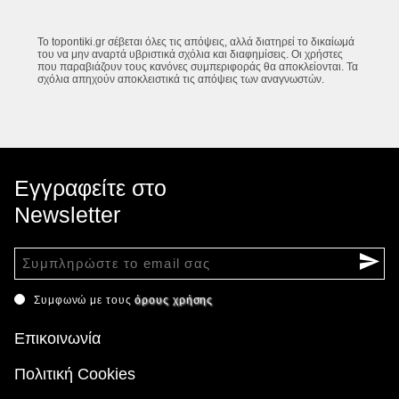
Το topontiki.gr σέβεται όλες τις απόψεις, αλλά διατηρεί το δικαίωμά
του να μην αναρτά υβριστικά σχόλια και διαφημίσεις. Οι χρήστες
που παραβιάζουν τους κανόνες συμπεριφοράς θα αποκλείονται. Τα
σχόλια απηχούν αποκλειστικά τις απόψεις των αναγνωστών.
Εγγραφείτε στο
Newsletter
Συμφωνώ με τους
όρους χρήσης
Επικοινωνία
Πολιτική Cookies