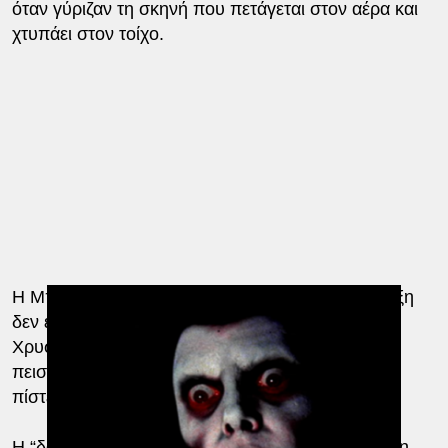
όταν γύριζαν τη σκηνή που πετάγεται στον αέρα και
χτυπάει στον τοίχο.
Η Μπλερ ήταν εξαιρετική στον ρόλο και η απόδειξη
δεν είναι μόνο οι υποψηφιότητες για Όσκαρ και
Χρυσή Σφαίρα, αλλά το γεγονός ότι ήταν τόσο
πειστική που δεχόταν απειλές επειδή ο κόσμος
πίστευε ότι είχε καταληφθεί από τον Διάολο.
Η “δαιμονισμένη” φωνή που ακούγεται να βγάζει η