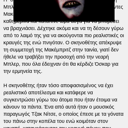
Μπλερ δεν ήταν δικής αλλά της ηθοποιού Μερσέντες
Μακέμπριτζ, η οποία κάπνιζε δεκάδες τσιγάρα
καθημερινά και κατάπινε ωμά αυγά για να μπορέσει
να βραχνιάσει. Δέχτηκε ακόμα και να τη δέσουν γύρω
από το λαιμό της για να ακούγονται πιο ρεαλιστικές οι
κραυγές της ενώ πνιγόταν. Ο σκηνοθέτης απέκρυψε
τη συμμετοχή της Μακέμπριτζ στην ταινία, γιατί δεν
ήθελε να τραβήξει την προσοχή από την νεαρή
Μπλερ, που όλα έδειχναν ότι θα κέρδιζε Όσκαρ για
την ερμηνεία της.
Η σκηνοθέτης ήταν τόσο αποφασισμένος να έχει
ρεαλιστικό αποτέλεσμα και κατάφερε να
συγκεντρώσει γύρω του άτομα που ήταν έτοιμα να
κάνουν τα πάντα. Ένα από αυτά ήταν ο μουσικός
παραγωγός Τζακ Νίτσε, ο οποίος έπεσε με τα γόνατα
του πάνω στην κοπέλα του ενώ κοιμόταν στον