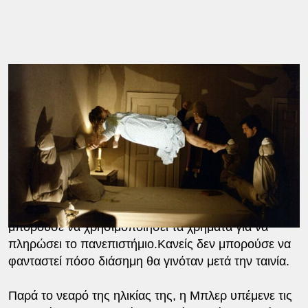
Χωρίς την κατάλληλη ηθοποιό δεν θα είχε γυριστεί
ποτέ η ταινία. Την άποψη αυτή συμμεριζόταν και ο
σκηνοθέτης Μάικ Νίκολς, ο οποίος αρνήθηκε να
σκηνοθετήσει την ταινία επειδή πίστευε ότι δεν
υπάρχει κανένα 12χρονο κορίτσι που να μπορεί να
παίξει αυτό τον ρόλο. Τελικά την σκηνοθεσία ανέλαβε
ο Γουίλιαμ Φρίντκιν και τον ρόλο της Ρίγκαν Μακνίλ,
η 13χρονη Λίντα Μπλερ. Η Λίντα πείστηκε από την
μητέρα της να συμμετάσχει στην ταινία, καθώς θα
μπορούσε να χρησιμοποιήσει τα χρήματα για να
πληρώσει το πανεπιστήμιο.Κανείς δεν μπορούσε να
φανταστεί πόσο διάσημη θα γινόταν μετά την ταινία.
Παρά το νεαρό της ηλικίας της, η Μπλερ υπέμενε τις