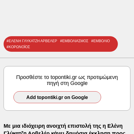
#ΕΛΕΝΗ ΓΛΥΚΑΤΖΗ ΑΡΒΕΛΕΡ
#ΕΜΒΟΛΙΑΣΜΟΣ
#ΕΜΒΟΛΙΟ
#ΚΟΡΩΝΟΪΟΣ
Προσθέστε το topontiki.gr ως προτιμώμενη
πηγή στη Google
Add topontiki.gr on Google
Με μια ιδιόχειρη ανοιχτή επιστολή της η Ελένη
Γλύκατζη Αρβελέρ κάνει δημόσια έκκληση προς