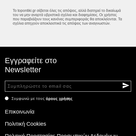
Το topontiki.gr σέβεται όλες τις απόψεις, αλλά διατηρεί το δικαίωμά
του να μην αναρτά υβριστικά σχόλια και διαφημίσεις. Οι χρήστες
που παραβιάζουν τους κανόνες συμπεριφοράς θα αποκλείονται. Τα
σχόλια απηχούν αποκλειστικά τις απόψεις των αναγνωστών.
Εγγραφείτε στο
Newsletter
Συμφωνώ με τους
όρους χρήσης
Επικοινωνία
Πολιτική Cookies
Πολιτική Προστασίας Προσωπικών Δεδομένων -