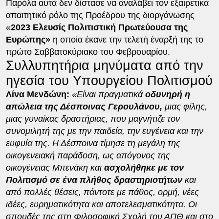
Παρόλα αυτά δεν δίστασε να αναλάβει τον εξαιρετικά
απαιτητικό ρόλο της Προέδρου της διοργάνωσης
«
2023 Ελευσίς Πολιτιστική Πρωτεύουσα της
Ευρώπης»
η οποία έκανε την τελετή έναρξή της το
πρώτο Σαββατοκύριακο του Φεβρουαρίου.
Συλλυπητήρια μηνύματα από την
ηγεσία του Υπουργείου Πολιτισμού
Λίνα Μενδώνη:
«Είναι πραγματικά
οδυνηρή η
απώλεια της Δέσποινας Γερουλάνου,
μιας φίλης,
μιας γυναίκας δραστήριας, που μαγνήτιζε τον
συνομιλητή της με την παιδεία, την ευγένεια και την
ευφυία της. Η Δέσποινα τίμησε τη μεγάλη της
οικογενειακή παράδοση, ως απόγονος της
οικογένειας Μπενάκη και
ασχολήθηκε με τον
Πολιτισμό σε ένα πλήθος δραστηριοτήτων
και
από πολλές θέσεις, πάντοτε με πάθος, ορμή, νέες
ιδέες, ευρηματικότητα και αποτελεσματικότητα. Οι
σπουδές της στη Φιλοσοφική Σχολή του ΑΠΘ και στο