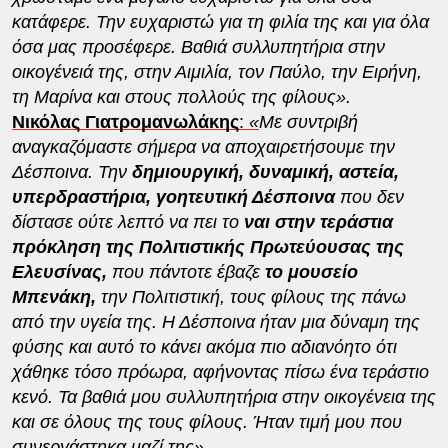
κατάφερε. Την ευχαριστώ για τη φιλία της και για όλα
όσα μας προσέφερε. Βαθιά συλλυπητήρια στην
οικογένειά της, στην Αιμιλία, τον Παύλο, την Ειρήνη,
τη Μαρίνα και στους πολλούς της φίλους».
Νικόλας Γιατρομανωλάκης
:
«
Με συντριβή
αναγκαζόμαστε σήμερα να αποχαιρετήσουμε την
Δέσποινα. Την
δημιουργική, δυναμική, αστεία,
υπερδραστήρια, γοητευτική Δέσποινα
που δεν
δίστασε ούτε λεπτό να πει το
ναι στην τεράστια
πρόκληση της Πολιτιστικής Πρωτεύουσας της
Ελευσίνας,
που πάντοτε έβαζε
το μουσείο
Μπενάκη,
την Πολιτιστική, τους φίλους της πάνω
από την υγεία της. Η Δέσποινα ήταν μια δύναμη της
φύσης και αυτό το κάνει ακόμα πιο αδιανόητο ότι
χάθηκε τόσο πρόωρα, αφήνοντας πίσω ένα τεράστιο
κενό. Τα βαθιά μου συλλυπητήρια στην οικογένεια της
και σε όλους της τους φίλους. Ήταν τιμή μου που
συνεργάστηκα μαζί της».