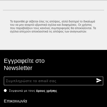
Το topontiki.gr σέβεται όλες τις απόψεις, αλλά διατηρεί το δικαίωμά
του να μην αναρτά υβριστικά σχόλια και διαφημίσεις. Οι χρήστες
που παραβιάζουν τους κανόνες συμπεριφοράς θα αποκλείονται. Τα
σχόλια απηχούν αποκλειστικά τις απόψεις των αναγνωστών.
Εγγραφείτε στο
Newsletter
Συμφωνώ με τους
όρους χρήσης
Επικοινωνία