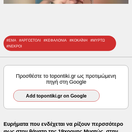
#EMA
#ΑΡΓΟΣΤΟΛΙ
#ΚΕΦΑΛΟΝΙΑ
#ΚΟΚΑΪΝΗ
#ΜΥΡΤΩ
#ΝΕΚΡΟΙ
Προσθέστε το topontiki.gr ως προτιμώμενη
πηγή στη Google
Add topontiki.gr on Google
Ευρήματα που ενδέχεται να ρίξουν περσσότερο
φως στον
θάνατο
της 19χρονης Μυρτώς, στην