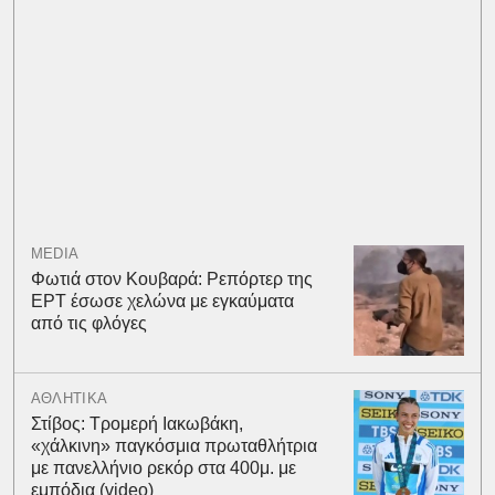
MEDIA
Φωτιά στον Κουβαρά: Ρεπόρτερ της
ΕΡΤ έσωσε χελώνα με εγκαύματα
από τις φλόγες
ΑΘΛΗΤΙΚΑ
Στίβος: Τρομερή Ιακωβάκη,
«χάλκινη» παγκόσμια πρωταθλήτρια
με πανελλήνιο ρεκόρ στα 400μ. με
εμπόδια (video)