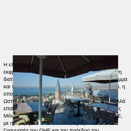
Η ελληνική αντιπροσωπεία αντέδρασε άμεσα,
εκφράζοντας επίσημη ένσταση για τη συγκεκριμένη
διατύπωση, θεωρώντας ότι δεν συνάδει με το γράμμα
και το πνεύμα της Συνθήκης του Μοντρέ του 1936, η
οποία ρυθμίζει το καθεστώς των Στενών.
Ωστόσο, η Άγκυρα όχι μόνο δεν υπαναχώρησε, αλλά
επανήλθε ακόμη πιο επιθετικά μέσω επιστολής της
Μόνιμης Αντιπροσωπείας της
Τουρκίας
στον ΟΗΕ,
με ημερομηνία 8 Μαΐου 2026, προς τον Γενικό
Γραμματέα του ΟΗΕ και τον πρόεδρο του