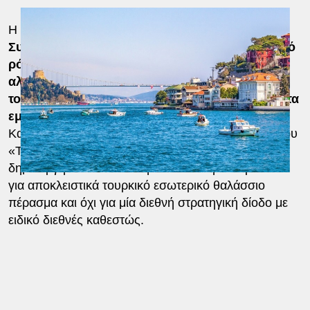
Η ελληνική επιχειρηματολογία βασίζεται κυρίως στη
Συνθήκη του Μοντρέ
,
η οποία αναγνωρίζει ειδικό
ρόλο της Τουρκίας στη διαχείριση των Στενών,
αλλά ταυτόχρονα κατοχυρώνει τη διεθνή φύση
τους, καθώς και την ελευθερία ναυσιπλοΐας για τα
εμπορικά πλοία σε καιρό ειρήνης.
Κατά την ελληνική ανάγνωση, η καθιέρωση του όρου
«Turkish Straits» σε διεθνή φόρα ενδέχεται να
δημιουργήσει σταδιακά την εντύπωση ότι πρόκειται
για αποκλειστικά τουρκικό εσωτερικό θαλάσσιο
πέρασμα και όχι για μία διεθνή στρατηγική δίοδο με
ειδικό διεθνές καθεστώς.