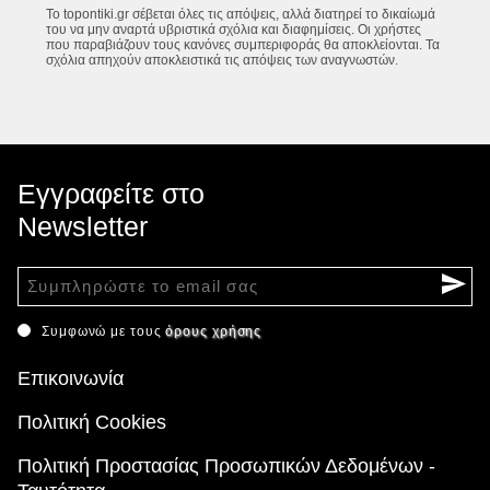
Το topontiki.gr σέβεται όλες τις απόψεις, αλλά διατηρεί το δικαίωμά
του να μην αναρτά υβριστικά σχόλια και διαφημίσεις. Οι χρήστες
που παραβιάζουν τους κανόνες συμπεριφοράς θα αποκλείονται. Τα
σχόλια απηχούν αποκλειστικά τις απόψεις των αναγνωστών.
Εγγραφείτε στο
Newsletter
Συμφωνώ με τους
όρους χρήσης
Επικοινωνία
Πολιτική Cookies
Πολιτική Προστασίας Προσωπικών Δεδομένων -