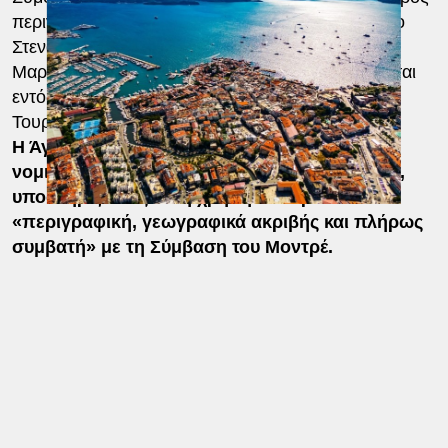
περιγράφει συλλογικά το Στενό του Βοσπόρου, το
Στενό των Δαρδανελλίων, και τη Θάλασσα του
Μαρμαρά, τα οποία – όπως τονίζεται – «βρίσκονται
εντός και υπό την κυριαρχία της Δημοκρατίας της
Τουρκίας».
Η Άγκυρα μάλιστα επιχείρησε να δώσει και
νομική διάσταση στην επιχειρηματολογία της,
υποστηρίζοντας ότι η χρήση του όρου είναι
«περιγραφική, γεωγραφικά ακριβής και πλήρως
συμβατή» με τη Σύμβαση του Μοντρέ.