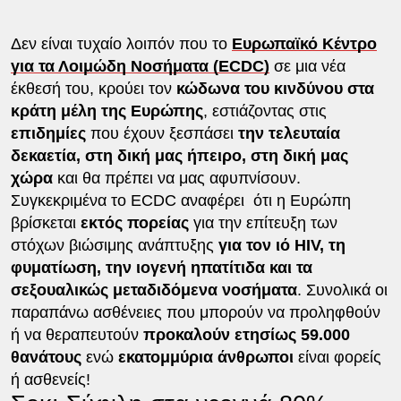
Δεν είναι τυχαίο λοιπόν που το
Ευρωπαϊκό Κέντρο
για τα Λοιμώδη Νοσήματα (ECDC)
σε μια νέα
έκθεσή του, κρούει τον
κώδωνα του κινδύνου στα
κράτη μέλη της Ευρώπης
, εστιάζοντας στις
επιδημίες
που έχουν ξεσπάσει
την τελευταία
δεκαετία, στη δική μας ήπειρο, στη δική μας
χώρα
και θα πρέπει να μας αφυπνίσουν.
Συγκεκριμένα το ECDC αναφέρει ότι η Ευρώπη
βρίσκεται
εκτός πορείας
για την επίτευξη των
στόχων βιώσιμης ανάπτυξης
για τον ιό HIV, τη
φυματίωση, την ιογενή ηπατίτιδα και τα
σεξουαλικώς μεταδιδόμενα νοσήματα
. Συνολικά οι
παραπάνω ασθένειες που μπορούν να προληφθούν
ή να θεραπευτούν
προκαλούν ετησίως 59.000
θανάτους
ενώ
εκατομμύρια άνθρωποι
είναι φορείς
ή ασθενείς!