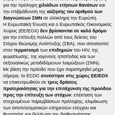
για την πρόληψη
χιλιάδων ετήσιων θανάτων
και
την επιβράδυνση της
αύξησης του αριθμού των
διαγνώσεων ΣΜΝ
σε ολόκληρη την Ευρώπη.
Η Ευρωπαϊκή Ένωση και ο Ευρωπαϊκός Οικονομικός
Χώρος (ΕΕ/ΕΟΧ)
δεν βρίσκονται σε καλό δρόμο
για την επίτευξη πολλών από τους δείκτες του
Στόχου Βιώσιμης Ανάπτυξης (ΣΒΑ), που αποσκοπεί
στον
τερματισμό
των
επιδημιών
του HIV, της
φυματίωσης, της ιογενούς ηπατίτιδας και των
σεξουαλικώς μεταδιδόμενων λοιμώξεων (ΣΜΝ).
Με βάση την πρόοδο που έχει παρατηρηθεί μέχρι
σήμερα, το ECDC
συνέστησε στις χώρες ΕΕ/ΕΟΧ
να επικεντρωθούν σε
τρεις δράσεις
προτεραιότητας για την επιτάχυνση της προόδου
προς την επίτευξη των στόχων
: επέκταση των
στοχευμένων παρεμβάσεων πρόληψης, κλιμάκωση
των αποτελεσματικών υπηρεσιών ελέγχου και
θεραπείας και βελτίωση της διαθεσιμότητας