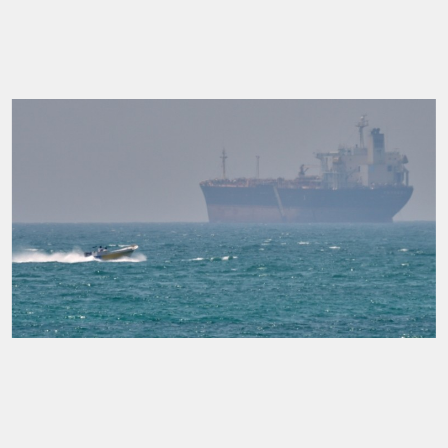
«Δεν υπάρχει άμεσο ζήτημα επάρκειας. Η χώρα
διαθέτει διυλιστήρια και αυτό δημιουργεί μια
σημαντική ζώνη ασφαλείας», δήλωσε ο
υπουργός Ενέργειας Σταύρος Παπασταύρου
,
προειδοποιώντας ωστόσο ότι η παρατεταμένη
ενεργειακή κρίση προκαλεί διεθνή αστάθεια και νέες
πληθωριστικές πιέσεις.