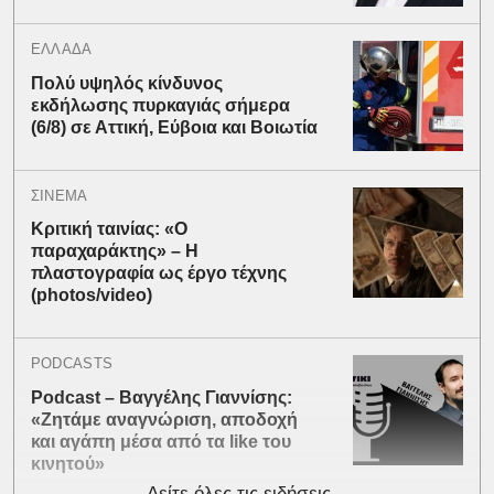
ΕΛΛΑΔΑ
Πολύ υψηλός κίνδυνος
εκδήλωσης πυρκαγιάς σήμερα
(6/8) σε Αττική, Εύβοια και Βοιωτία
ΣΙΝΕΜΑ
Κριτική ταινίας: «Ο
παραχαράκτης» – Η
πλαστογραφία ως έργο τέχνης
(photos/video)
PODCASTS
Podcast – Βαγγέλης Γιαννίσης:
«Ζητάμε αναγνώριση, αποδοχή
και αγάπη μέσα από τα like του
κινητού»
Δείτε όλες τις ειδήσεις