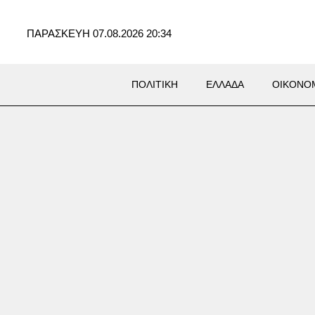
ΠΑΡΑΣΚΕΥΗ 07.08.2026 20:34
ΠΟΛΙΤΙΚΗ
ΕΛΛΑΔΑ
ΟΙΚΟΝΟ
θέλεις για το κορίτσι;»:
στας στην Κρήτη ζήτησε να
σει για να ασελγήσει σε