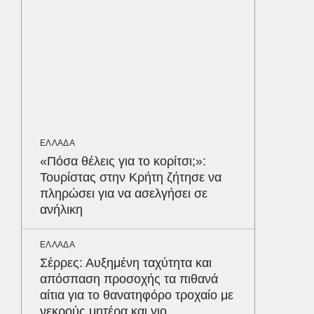
διατρέ
ΥΓΕΙΑ
Τα 4 φ
σάκχαρο
στην κο
ΕΝΕΡΓΕΙ
ΕΛΛΑΔΑ
Όταν η 
«Πόσα θέλεις για το κορίτσι;»:
συμφων
Δε
Τουρίστας στην Κρήτη ζήτησε να
πληρώσει για να ασελγήσει σε
ανήλικη
ΕΛΛΑΔΑ
Σέρρες: Αυξημένη ταχύτητα και
απόσπαση προσοχής τα πιθανά
αίτια για το θανατηφόρο τροχαίο με
νεκρούς μητέρα και γιο