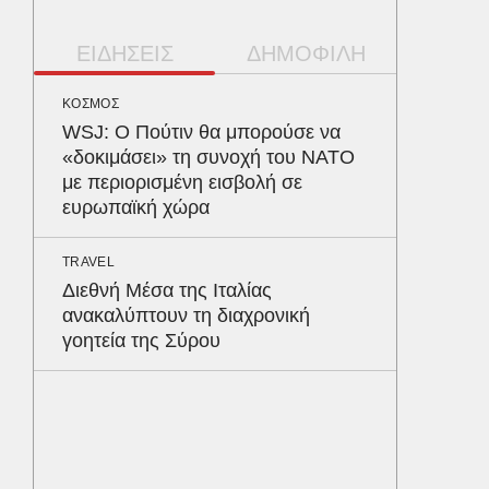
ΕΙΔΗΣΕΙΣ
ΔΗΜΟΦΙΛΗ
ΚΟΣΜΟΣ
ΠΑΡΑΠΟΛ
WSJ: Ο Πούτιν θα μπορούσε να
Αρναού
«δοκιμάσει» τη συνοχή του ΝΑΤΟ
τα διόδ
με περιορισμένη εισβολή σε
Ευζώνο
ευρωπαϊκή χώρα
Βρυξέλ
TRAVEL
ΠΕΡΙΒΑΛ
Διεθνή Μέσα της Ιταλίας
Φλόριν
ανακαλύπτουν τη διαχρονική
πύθωνε
γοητεία της Σύρου
κέρδισ
διαγων
ΥΓΕΙΑ
Σταφυλ
λοίμωξη