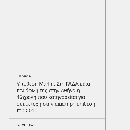
προστα
ΟΙΚΟΝΟΜ
Το παρα
τουρισμ
φέρνου
ΥΓΕΙΑ
Τα 4 φ
σάκχαρο
ΕΛΛΑΔΑ
στην κο
Δε
Υπόθεση Marfin: Στη ΓΑΔΑ μετά
την άφιξή της στην Αθήνα η
46χρονη που κατηγορείται για
συμμετοχή στην αιματηρή επίθεση
του 2010
ΑΘΛΗΤΙΚΑ