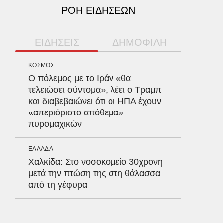
ΡΟΗ ΕΙΔΗΣΕΩΝ
ΕΙΔΗΣΕΙΣ
ΔΗΜΟΦΙΛΗ
ΚΟΣΜΟΣ
ΠΕΡΙΒΑΛ
Ο πόλεμος με το Ιράν «θα
Φλόριν
τελειώσει σύντομα», λέει ο Τραμπ
πύθωνε
και διαβεβαιώνει ότι οι ΗΠΑ έχουν
κέρδισ
«απεριόριστο απόθεμα»
διαγων
πυρομαχικών
ΑΥΤΟΚΙΝ
ΕΛΛΑΔΑ
Κράτησ
Χαλκίδα: Στο νοσοκομείο 30χρονη
είναι τ
μετά την πτώση της στη θάλασσα
του Έλ
από τη γέφυρα
ΥΓΕΙΑ
Το συσ
ρίχνει 