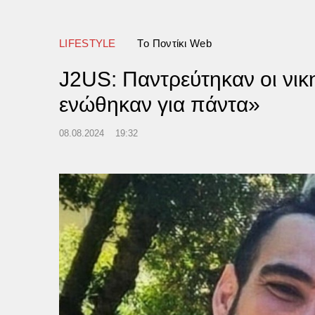
τοχή στην αιματηρή επίθεση
010
LIFESTYLE
Tο Ποντίκι Web
J2US: Παντρεύτηκαν οι νικ
ενώθηκαν για πάντα»
08.08.2024
19:32