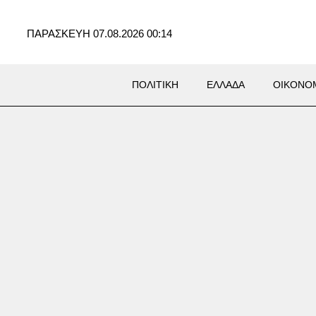
ΠΑΡΑΣΚΕΥΗ 07.08.2026 00:14
ΠΟΛΙΤΙΚΗ
ΕΛΛΑΔΑ
ΟΙΚΟΝΟ
ση Marfin: Στη ΓΑΔΑ μετά
ιξή της στην Αθήνα η
η που κατηγορείται για