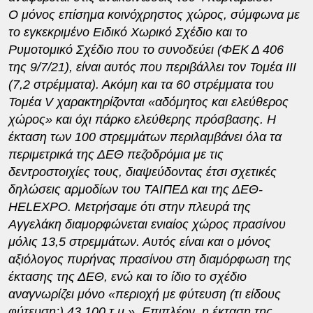
Ο μόνος επίσημα κοινόχρηστος χώρος, σύμφωνα με
το εγκεκριμένο Ειδικό Χωρικό Σχέδιο και το
Ρυμοτομικό Σχέδιο που το συνοδεύει (ΦΕΚ Δ 406
της 9/7/21), είναι αυτός που περιβάλλει τον Τομέα ΙΙΙ
(7,2 στρέμματα). Ακόμη και τα 60 στρέμματα του
Τομέα
V
χαρακτηρίζονται «αδόμητος και ελεύθερος
χώρος» και όχι πάρκο ελεύθερης πρόσβασης. Η
έκταση των 100 στρεμμάτων περιλαμβάνει όλα τα
περιμετρικά της ΔΕΘ πεζοδρόμια με τις
δεντροστοιχίες τους, διαψεύδοντας έτσι σχετικές
δηλώσεις αρμοδίων του ΤΑΙΠΕΔ και της ΔΕΘ-
HELEXPO
. Μετρήσαμε ότι στην πλευρά της
Αγγελάκη διαμορφώνεται ενιαίος χώρος πρασίνου
μόλις 13,5 στρεμμάτων. Αυτός είναι και ο μόνος
αξιόλογος πυρήνας πρασίνου στη διαμόρφωση της
έκτασης της ΔΕΘ, ενώ και το ίδιο το σχέδιο
αναγνωρίζει μόνο «περιοχή με φύτευση (τι είδους
φύτευση;) 43.100 τ.μ.». Επιπλέον, η έκταση της