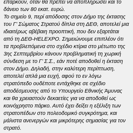
επαρκούν, όταν θα πρέπει να αποπληρώσει και το
δάνειο των 80 εκατ. ευρώ.
Το σημείο 9, περί απόδοσης στον Δήμο της έκτασης
του Γ’ Σώματος Στρατού δίπλα στη ΔΕΘ, αποτελεί μια
ιδιαιτέρως αβέβαιη προοπτική, που δεν εξαρτάται
από τη ΔΕΘ-
HELEXPO
. Σημειώνουμε επιπλέον ότι
τα προβλεπόμενα στο σχέδιο κτίρια στο μέτωπο της
3ης Σεπτεμβρίου κάνουν προβληματική τη χωρική
σύνδεση με το Γ’ Σ.Σ., εάν ποτέ αποδοθεί η έκταση
στον Δήμο. Δηλαδή, στην καλύτερη περίπτωση,
αποτελεί απλά μια ευχή, αφού το εν λόγω
στρατόπεδο ουδέποτε εντάχθηκε σε σχέδιο
αποδέσμευσης από το Υπουργείο Εθνικής Άμυνας
και θα χρειαστούν δεκαετίες για να αποδοθεί ως
κοινόχρηστο πάρκο. Αυτό έχει δείξει η εξέλιξη των
στρατοπέδων στο πολεοδομικό συγκρότημα, και
μάλιστα ανενεργών και μικρότερης σημασίας για τον
στρατό.