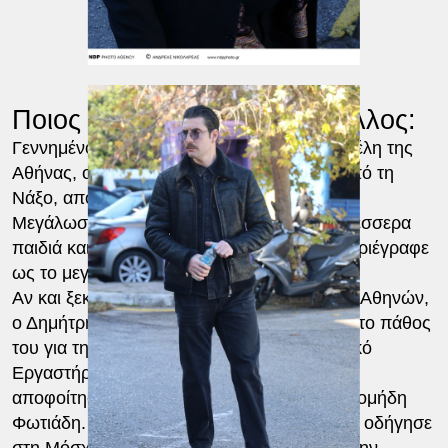
Ποιος ήταν ο Δημήτρης Ήμελλος:
Γεννημένος στις 12 Ιουνίου 1967 στην Κυψέλη της
Αθήνας, ο Δημήτρης Ήμελλος καταγόταν από τη
Νάξο, από τα χωριά Φιλώτι και Απείρανθο.
Μεγάλωσε σε μια πολυμελή οικογένεια με τέσσερα
παιδιά και είχε έναν γιο, τον οποίο πάντα περιέγραφε
ως το μεγαλύτερο δώρο της ζωής του.
Αν και ξεκίνησε σπουδές στη Νομική Σχολή Αθηνών,
ο Δημήτρης Ήμελλος σύντομα ακολούθησε το πάθος
του για την υποκριτική. Φοίτησε στο Θεατρικό
Εργαστήρι του Βασίλη Διαμαντόπουλου και
αποφοίτησε από τη Δραματική Σχολή του Διομήδη
Φωτιάδη. Η καλλιτεχνική του αναζήτηση τον οδήγησε
στη Μόσχα, όπου σπούδασε σκηνοθεσία στην