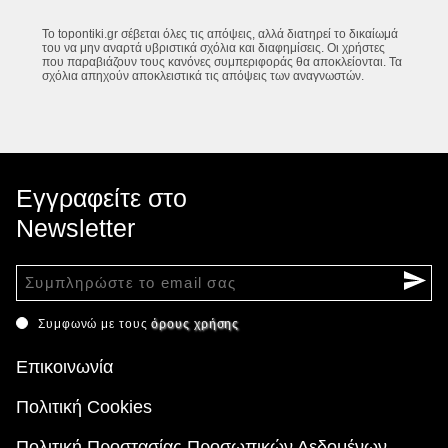
Το topontiki.gr σέβεται όλες τις απόψεις, αλλά διατηρεί το δικαίωμά
του να μην αναρτά υβριστικά σχόλια και διαφημίσεις. Οι χρήστες
που παραβιάζουν τους κανόνες συμπεριφοράς θα αποκλείονται. Τα
σχόλια απηχούν αποκλειστικά τις απόψεις των αναγνωστών.
Εγγραφείτε στο
Newsletter
Συμφωνώ με τους
όρους χρήσης
Επικοινωνία
Πολιτική Cookies
Πολιτική Προστασίας Προσωπικών Δεδομένων -