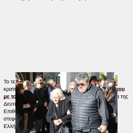
Το τελευταίο καιρό, ο ηθοποιός αγωνιζόταν να
κρατηθεί στη ζωή,
δίνοντας σιωπηλά τη μάχη του
με τον καρκίνο.
Έφυγε από τη ζωή το απόγευμα της
Δευτέρας (16.12) στα 57 του χρόνια.
Επιθυμία του γιου του, Φοίβου, τα χρήματα αντί
στεφάνων να μπουν στο ταμείο Αλληλοβοηθείας
Ελλήνων Ηθοποιών.