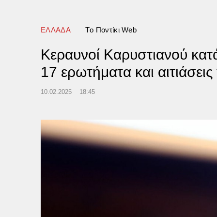
ωσιακές εικόνες
ΕΛΛΑΔΑ
Tο Ποντίκι Web
Κεραυνοί Καρυστιανού κατ
17 ερωτήματα και αιτιάσεις
10.02.2025
18:45