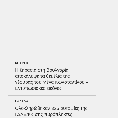
διαγων
ΟΙΚΟΝΟΜ
Το παρα
τουρισμ
φέρνου
ΕΛΛΑΔΑ
Βαρύτατ
ΚΟΣΜΟΣ
στην Π
Η ξηρασία στη Βουλγαρία
ανακύκ
αποκάλυψε τα θεμέλια της
του ΧΥΤ
Δε
γέφυρας του Μέγα Κωνσταντίνου –
Εντυπωσιακές εικόνες
ΕΛΛΑΔΑ
Ολοκληρώθηκαν 325 αυτοψίες της
ΓΔΑΕΦΚ στις πυρόπληκτες