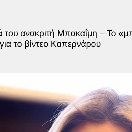
ά του ανακριτή Μπακαΐμη – Το «μ
 για το βίντεο Καπερνάρου