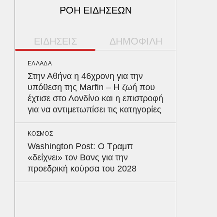
ΡΟΗ ΕΙΔΗΣΕΩΝ
ΕΙΔΗΣΕΙΣ
ΔΗΜΟΦΙΛΗ
ΕΛΛΑΔΑ
ΥΓΕΙΑ
Στην Αθήνα η 46χρονη για την
Το συσ
υπόθεση της Marfin – Η ζωή που
ρίχνει 
έχτισε στο Λονδίνο και η επιστροφή
προστα
για να αντιμετωπίσει τις κατηγορίες
ΑΥΤΟΚΙΝ
ΚΟΣΜΟΣ
Κράτησ
Washington Post: Ο Τραμπ
είναι τ
«δείχνει» τον Βανς για την
του Έλ
προεδρική κούρσα του 2028
ΠΕΡΙΒΑΛ
Φλόριν
πύθωνε
κέρδισ