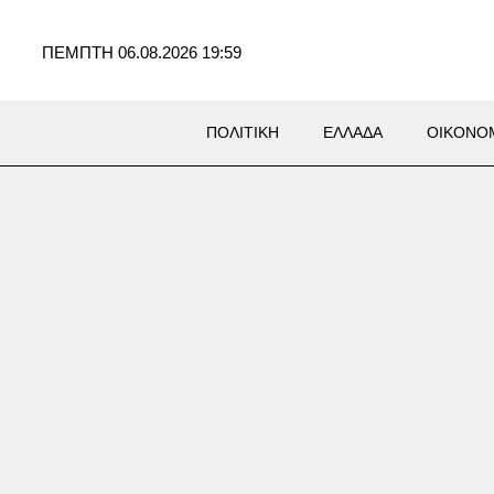
ΠΕΜΠΤΗ 06.08.2026 19:59
ΠΟΛΙΤΙΚΗ
ΕΛΛΑΔΑ
ΟΙΚΟΝΟ
Σ
ασία στη Βουλγαρία
λυψε τα θεμέλια της γέφυρας
έγα Κωνσταντίνου –