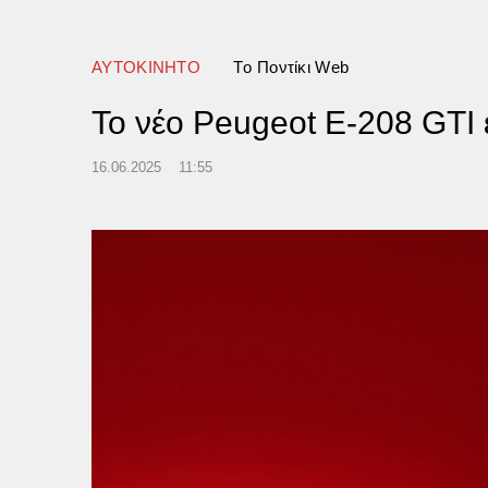
ο φόνους και βιασμό – Τον
συλλάβει και τον άφησαν
ερο
ΑΥΤΟΚΙΝΗΤΟ
Tο Ποντίκι Web
Το νέο Peugeot E-208 GTI
16.06.2025
11:55