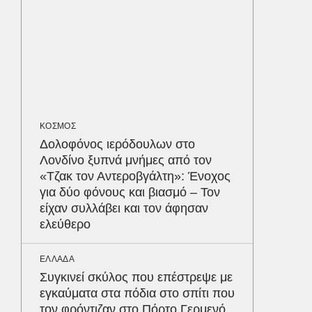
διαγων
ΥΓΕΙΑ
Τα 4 φ
σάκχαρο
στην κο
ΚΟΣΜΟΣ
ΕΝΕΡΓΕΙ
Δολοφόνος ιερόδουλων στο
Όταν η 
Λονδίνο ξυπνά μνήμες από τον
συμφων
Δε
«Τζακ τον Αντεροβγάλτη»: Ένοχος
για δύο φόνους και βιασμό – Τον
είχαν συλλάβει και τον άφησαν
ελεύθερο
ΕΛΛΑΔΑ
Συγκινεί σκύλος που επέστρεψε με
εγκαύματα στα πόδια στο σπίτι που
τον φρόντιζαν στο Πόρτο Γερμενό