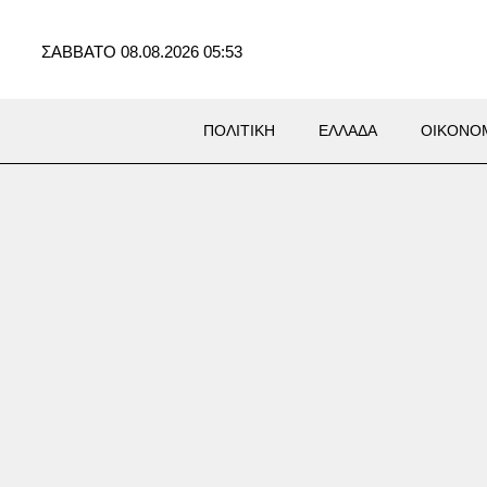
ΣΑΒΒΑΤΟ 08.08.2026 05:53
ΠΟΛΙΤΙΚΗ
ΕΛΛΑΔΑ
ΟΙΚΟΝΟ
Σ
όνος ιερόδουλων στο
νο ξυπνά μνήμες από τον
 τον Αντεροβγάλτη»: Ένοχος