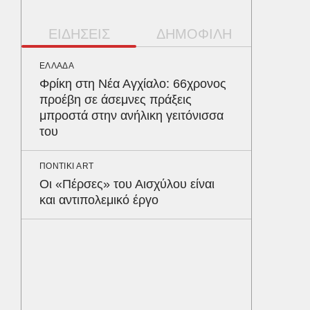
ΕΙΔΗΣΕΙΣ
ΔΗΜΟΦΙΛΗ
ΕΛΛΑΔΑ
ΠΑΡΑΠΟΛ
Φρίκη στη Νέα Αγχίαλο: 66χρονος
Αρναού
προέβη σε άσεμνες πράξεις
τα διόδ
μπροστά στην ανήλικη γειτόνισσα
Ευζώνο
του
Βρυξέλ
ΠΟΝΤΙΚΙ ART
ΥΓΕΙΑ
Οι «Πέρσες» του Αισχύλου είναι
Σταφυλ
και αντιπολεμικό έργο
λοίμωξη
διατρέ
ΠΕΡΙΒΑΛ
Φλόριν
πύθωνε
κέρδισ