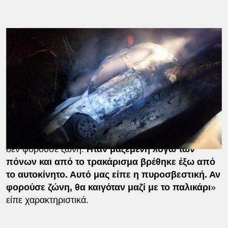
Ο κολικός της έσωσε τη ζωή
Οπως αποκάλυψε ο πατέρας της κοπέλας μιλώντας
στο Mega, ο απίστευτος λόγος που την έσωσε, ήταν
το ότι δεν φορούσε ζώνη εξαιτίας του κολικού!
«Μόνο κάτι γρατζουνιές έχει, αλλά είναι σε άθλια
ψυχολογική κατάσταση. Την πήγαινε στο νοσοκομείο
ο φίλος της γιατί έπαθε κολικό του εντέρου.
Πετάχτηκε έξω από το παράθυρο η κόρη μου γιατί
δεν φορούσε ζώνη.
Ηταν μαζεμένη λόγω των
πόνων και από το τρακάρισμα βρέθηκε έξω από
το αυτοκίνητο. Αυτό μας είπε η πυροσβεστική. Αν
φορούσε ζώνη, θα καιγόταν μαζί με το παλικάρι
»
είπε χαρακτηριστικά.