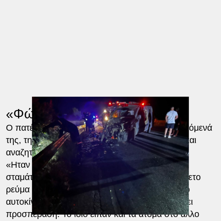
«Φώναζε “βοήθεια, καίγομαι”»
Ο πατέρας της νεαρής επιβεβαίωσε από τα λεγόμενά
της, την ύπαρξη τρίτου οχήματος, του οποίου και
αναζητείται ο οδηγός.
«Ηταν τρία τα οχήματα. Ο τρίτος οδηγός δεν
σταμάτησε ποτέ. Τα παιδιά κινούνταν στο αντίθετο
ρεύμα από τα άλλα δύο αυτοκίνητα. Το δεύτερο
αυτοκίνητο από την άλλη πλευρά, πήγε να κάνει
προσπέραση. Το ίδιο είπαν και τα άτομα στο άλλο