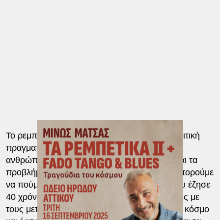
Το ρεμπέτικο, γεννήθηκε σε μια κοινωνικοπολιτική
πραγματικότητα και εξέφρασε την ανάγκη των
ανθρώπων να ξεφύγουν από τις δυσκολίες και τα
προβλήματα που τους στοίχειωναν. Το ίδιο μπορούμε
να πούμε και για τα fado της Πορτογαλίας που έζησε
40 χρόνια δικτατορίας, τα tango της Αργεντινής με
τους μετανάστες που συνέρρεαν από όλο τον κόσμο