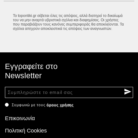
Το topontiki.gr σέβεται όλες τις απόψεις, αλλά διατηρεί το δικαίωμά
του να μην αναρτά υβριστικά σχόλια και διαφημίσεις. Οι χρήστες
που παραβιάζουν τους κανόνες συμπεριφοράς θα αποκλείονται. Τα
σχόλια απηχούν αποκλειστικά τις απόψεις των αναγνωστών.
Εγγραφείτε στο
Newsletter
Συμφωνώ με τους
όρους χρήσης
Επικοινωνία
Πολιτική Cookies