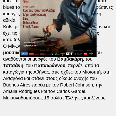
και έφτιαξαν αυτό το μοναδικό είδους χορού και τα
blues του νότου της Αμερικής που έγιναν ανθρώπινες
κραυγές ενάντια στην σκλαβιά και την κοινωνική
αδικία.
Κάθε μία από αυτές τις μουσικές παραδόσεις, αν και
έχει τις ιδιαίτερες πολιτισμικές και ιστορικές της
καταβολές, μοιράζεται μια παγκόσμια γλώσσα.
Ο Μίνως Μάτσας δημιούργησε
ένα μοναδικό
μουσικό ταξίδι στο χώρο και τον χρόνο
, όπου
αναδύονται οι μορφές του
Βαμβακάρη
, του
Τσιτσάνη
, του
Παπαϊωάννου
, περνάει από τα
καταγώγια της Αθήνας, στις όχθες του Μισισιπή, στη
Λισαβόνα και φτάνει στους οίκους ανοχής του
Buenos Aires παρέα με τον Robert Johnson, την
Amalia Rodrigues και τον Carlos Gardel.
Με συνοδοιπόρους 15 σολίστ Έλληνες και ξένους.