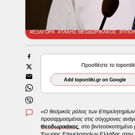
#ΕΞΑΓΟΡΑ
#ΤΑΚΗΣ ΘΕΟΔΩΡΙΚΑΚΟΣ
#ΥΠΟΥ
Προσθέστε το toponti
Add topontiki.gr on Google
«
O θεσμικός ρόλος των Επιμελητηρίων 
προσαρμοσμένος στις σύγχρονες ανάγ
Θεοδωρικάκος
, στο βιντεοσκοπημένο 
Ένωσης Επιμελητηρίων Ελλάδας στην