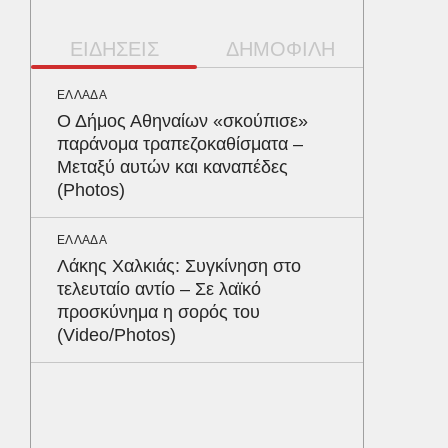
ΕΙΔΗΣΕΙΣ
ΔΗΜΟΦΙΛΗ
ΕΛΛΑΔΑ
ΥΓΕΙΑ
Ο Δήμος Αθηναίων «σκούπισε»
Το συσ
παράνομα τραπεζοκαθίσματα –
ρίχνει 
Μεταξύ αυτών και καναπέδες
προστα
(Photos)
ΠΑΡΑΠΟΛ
ΕΛΛΑΔΑ
Ο Γιάν
Λάκης Χαλκιάς: Συγκίνηση στο
νοσηλε
τελευταίο αντίο – Σε λαϊκό
Νοσοκο
προσκύνημα η σορός του
«ευχαρ
(Video/Photos)
προσω
ΑΘΛΗΤΙΚ
«Ντοπα
τον Γύ