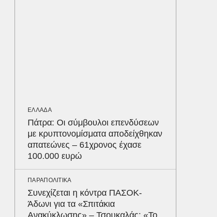
οι αθλ
στηθόδ
ταχύτη
MEDIA
«Καλημ
Κυκλοφ
τον Βασ
Παυλόπ
ΕΛΛΑΔΑ
Πάτρα: Οι σύμβουλοι επενδύσεων
ΕΛΛΑΔΑ
με κρυπτονομίσματα αποδείχθηκαν
Σκόπελ
απατεώνες – 61χρονος έχασε
λεηλατο
100.000 ευρώ
Κατασχ
800.00
Δε
ΠΑΡΑΠΟΛΙΤΙΚΑ
Συνεχίζεται η κόντρα ΠΑΣΟΚ-
Άδωνι για τα «Σπιτάκια
Ανακύκλωσης» – Τσουκαλάς: «Το