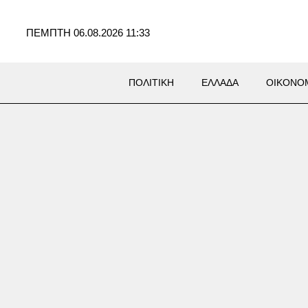
ΠΕΜΠΤΗ 06.08.2026 11:33
ΠΟΛΙΤΙΚΗ
ΕΛΛΑΔΑ
ΟΙΚΟΝΟ
: Οι σύμβουλοι επενδύσεων
υπτονομίσματα αποδείχθηκαν
ώνες – 61χρονος έχασε