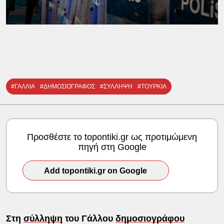
#ΓΑΛΛΙΑ
#ΔΗΜΟΣΙΟΓΡΑΦΟΣ
#ΣΥΛΛΗΨΗ
#ΤΟΥΡΚΙΑ
Προσθέστε το topontiki.gr ως προτιμώμενη
πηγή στη Google
Add topontiki.gr on Google
Στη
σύλληψη
του Γάλλου
δημοσιογράφου