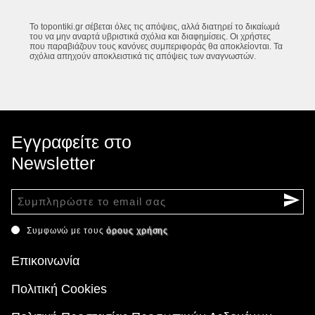
Το topontiki.gr σέβεται όλες τις απόψεις, αλλά διατηρεί το δικαίωμά
του να μην αναρτά υβριστικά σχόλια και διαφημίσεις. Οι χρήστες
που παραβιάζουν τους κανόνες συμπεριφοράς θα αποκλείονται. Τα
σχόλια απηχούν αποκλειστικά τις απόψεις των αναγνωστών.
Εγγραφείτε στο
Newsletter
Συμφωνώ με τους
όρους χρήσης
Επικοινωνία
Πολιτική Cookies