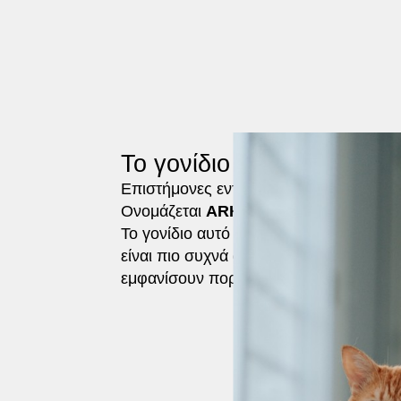
Το γονίδιο του πορτοκαλ
Eπιστήμονες εντόπισαν το γονίδιο που ε
Ονομάζεται
ARHGAP36.
Το γονίδιο αυτό συνδέεται με το χρωμόσ
είναι πιο συχνά αρσενικές. Τα αρσενικά
εμφανίσουν πορτοκαλί χρώμα, ενώ τα θ