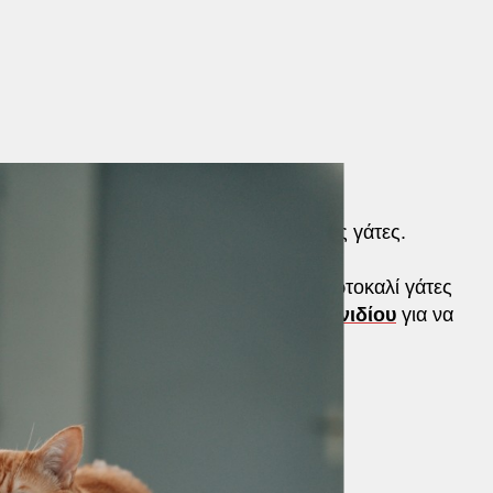
ί χρώματος
υθύνεται για το πορτοκαλί τρίχωμα στις γάτες.
ωμα Χ, γεγονός που εξηγεί γιατί οι πορτοκαλί γάτες
 χρειάζονται μόνο ένα αντίγραφο του
γονιδίου
για να
ηλυκά χρειάζονται δύο.