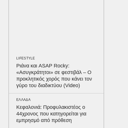
οι αθλ
στηθόδ
ταχύτη
MEDIA
«Καλημ
Κυκλοφ
τον Βασ
Παυλόπ
LIFESTYLE
Ριάνα και ASAP Rocky:
«Ασυγκράτητοι» σε φεστιβάλ – Ο
ΕΛΛΑΔΑ
προκλητικός χορός που κάνει τον
Σκόπελ
γύρο του διαδικτύου (Video)
λεηλατο
Κατασχ
800.00
Δε
ΕΛΛΑΔΑ
Κεφαλονιά: Προφυλακιστέος ο
44χρονος που κατηγορείται για
εμπρησμό από πρόθεση