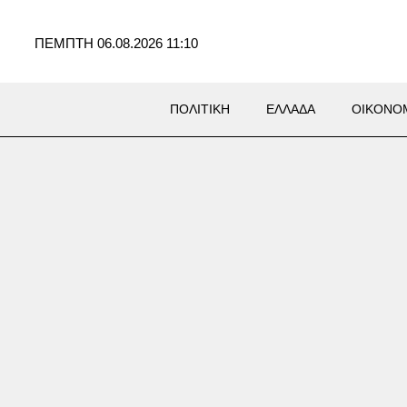
ΠΕΜΠΤΗ 06.08.2026 11:10
ΠΟΛΙΤΙΚΗ
ΕΛΛΑΔΑ
ΟΙΚΟΝΟ
YLE
 και ASAP Rocky:
κράτητοι» σε φεστιβάλ – Ο
ητικός χορός που κάνει τον