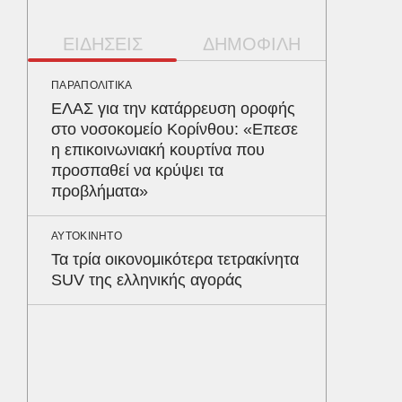
ΕΙΔΗΣΕΙΣ
ΔΗΜΟΦΙΛΗ
ΠΑΡΑΠΟΛΙΤΙΚΑ
ΥΓΕΙΑ
ΕΛΑΣ για την κατάρρευση οροφής
Το συσ
στο νοσοκομείο Κορίνθου: «Επεσε
ρίχνει 
η επικοινωνιακή κουρτίνα που
προστα
προσπαθεί να κρύψει τα
προβλήματα»
ΠΑΡΑΠΟΛ
Ο Γιάν
ΑΥΤΟΚΙΝΗΤΟ
νοσηλε
Τα τρία οικονομικότερα τετρακίνητα
Νοσοκο
SUV της ελληνικής αγοράς
«ευχαρ
προσω
ΑΘΛΗΤΙΚ
«Ντοπα
τον Γύ