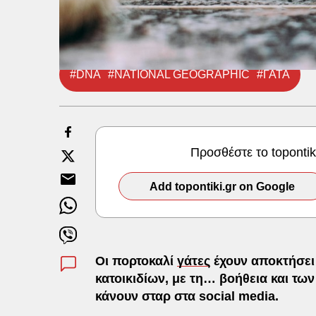
#DNA
#NATIONAL GEOGRAPHIC
#ΓΑΤΑ
Προσθέστε το toponti
Add topontiki.gr on Google
Οι πορτοκαλί
γάτες
έχουν αποκτήσει
κατοικιδίων, με τη… βοήθεια και τω
κάνουν σταρ στα social media.