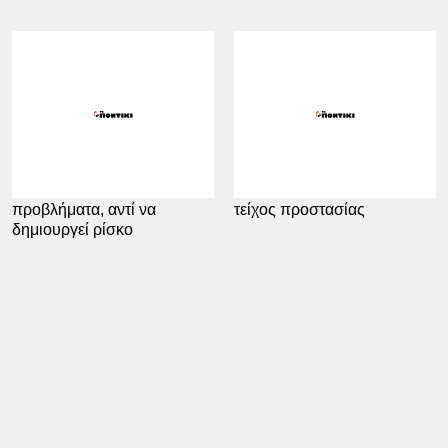
11.02.2021
04:00
05.02.2021
04:00
Η κυβέρνηση να λύνει
Χρειαζόμαστε υψηλότερο
προβλήματα, αντί να
τείχος προστασίας
δημιουργεί ρίσκο