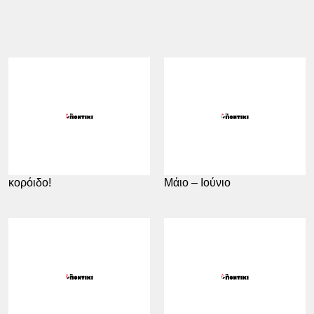
25.01.2021
12:07
14.01.2021
06:00
Ο Σαμαράς δεν είναι…
Δύο ύφαλοι για εκλογές
κορόιδο!
Μάιο – Ιούνιο
11.01.2021
13:11
23.12.2020
06:08