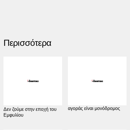
Περισσότερα
02.03.2021
06:37
ΕΠΩΝΥΜΩΣ
Το «έξυπνο» άνοιγμα της
11.03.2021
12:01
αγοράς είναι μονόδρομος
Δεν ζούμε στην εποχή του
Εμφυλίου