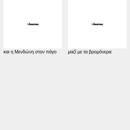
23.02.2021
06:41
18.02.2021
14:27
Οι υποκριτές, η υποκριτική
Να μην πετάξουμε το μωρό
και η Μενδώνη στον πάγο
μαζί με τα βρομόνερα