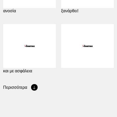
Απομακρύνεται συνεχώς η
Να πάει και να… μη
ανοσία
ξανάρθει!
07.12.2020
14:41
15.11.2020
11:16
Οικονομία ανοιχτή με σχέδιο
Συναίνεση; Όχι ευχαριστώ!
και με ασφάλεια
Περισσότερα