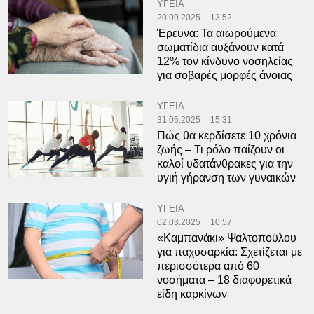
ΥΓΕΙΑ
20.09.2025
13:52
Έρευνα: Τα αιωρούμενα
σωματίδια αυξάνουν κατά
12% τον κίνδυνο νοσηλείας
για σοβαρές μορφές άνοιας
ΥΓΕΙΑ
31.05.2025
15:31
Πώς θα κερδίσετε 10 χρόνια
ζωής – Τι ρόλο παίζουν οι
καλοί υδατάνθρακες για την
υγιή γήρανση των γυναικών
ΥΓΕΙΑ
02.03.2025
10:57
«Καμπανάκι» Ψαλτοπούλου
για παχυσαρκία: Σχετίζεται με
περισσότερα από 60
νοσήματα – 18 διαφορετικά
είδη καρκίνων