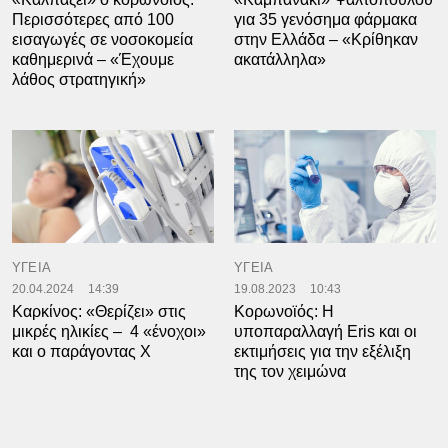
Περισσότερες από 100
για 35 γενόσημα φάρμακα
εισαγωγές σε νοσοκομεία
στην Ελλάδα – «Κρίθηκαν
καθημερινά – «Έχουμε
ακατάλληλα»
λάθος στρατηγική»
ΥΓΕΙΑ
ΥΓΕΙΑ
20.04.2024
14:39
19.08.2023
10:43
Καρκίνος: «Θερίζει» στις
Κορωνοϊός: H
μικρές ηλικίες – 4 «ένοχοι»
υποπαραλλαγή Eris και οι
και ο παράγοντας Χ
εκτιμήσεις για την εξέλιξη
της τον χειμώνα