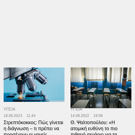
ΥΓΕΙΑ
ΥΓΕΙΑ
18.06.2023
11:44
14.08.2022
19:58
Στρεπτόκοκκος: Πώς γίνεται
Θ. Ψαλτοπούλου: «Η
η διάγνωση – τι πρέπει να
ατομική ευθύνη το πιο
προσέχουν οι γονείς
πιθανό σενάριο για τα