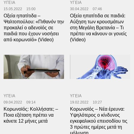
ΥΓΕΙΑ
ΥΓΕΙΑ
15.05.2022
15:00
30.04.2022
07:46
Οξεία ηπατίτιδα –
Οξεία ηπατίτιδα σε παιδιά:
Ψαλτοπούλου: «Πιθανόν την
Αύξηση των κρουσμάτων
προκαλεί ο αδενοϊός σε
στη Μεγάλη Βρετανία – Τι
παιδιά που έχουν νοσήσει
πρέπει να κάνουν οι γονείς
από κορωνοϊό» (Video)
(Video)
ΥΓΕΙΑ
ΥΓΕΙΑ
09.04.2022
09:14
19.02.2022
10:27
Κορωνοϊός: Κολλήσατε; –
Κορωνοϊός – Νέα έρευνα:
Ποια εξέταση πρέπει να
Υψηλότερος ο κίνδυνος
κάνετε 12 μήνες μετά
εγκεφαλικού επεισοδίου τις
3 πρώτες ημέρες μετά τη
μόλυνση