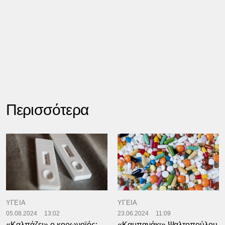
Περισσότερα
ΥΓΕΙΑ
ΥΓΕΙΑ
05.08.2024
13:02
23.06.2024
11:09
«Καλπάζει» ο κορωνοϊός:
«Καμπανάκι» Ψαλτοπούλου